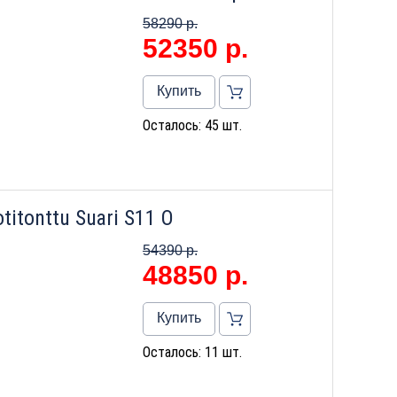
58290 р.
52350
р.
Купить
Осталось: 45 шт.
itonttu Suari S11 О
54390 р.
48850
р.
Купить
Осталось: 11 шт.