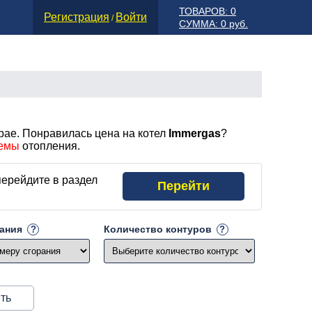
ТОВАРОВ: 0
Регистрация
Войти
/
СУММА: 0 руб.
рае. Понравилась цена на котел
Immergas
?
темы
отопления.
перейдите в раздел
Перейти
рания
Количество контуров
ть