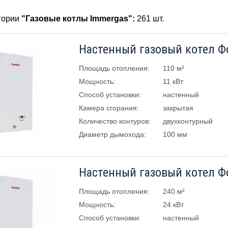
егории
"Газовые котлы Immergas":
261 шт.
Площадь отопления:
110 м²
Мощность:
11 кВт
Способ установки:
настенный
Камера сгорания:
закрытая
Количество контуров:
двухконтурный
Диаметр дымохода:
100 мм
Площадь отопления:
240 м²
Мощность:
24 кВт
Способ установки:
настенный