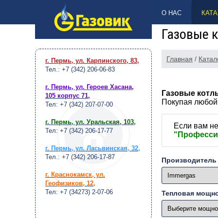
НАВЕРХ
О НАС
КАТА
Газовые 
Главная
/
Катал
г. Пермь, ул. Карпинского, 83
,
Тел.: +7 (342) 206-06-83
г. Пермь, ул. Героев Хасана,
Газовые котл
105 корпус 71
,
Покупая любой
Тел: +7 (342) 207-07-00
г. Пермь, ул. Уральская, 103
,
Если вам не
Тел: +7 (342) 206-17-77
"Професси
г. Пермь, ул. Ласьвинская, 32
,
Тел.: +7 (342) 206-17-87
Производитель
г. Краснокамск, ул.
Геофизиков, 12
,
Тел: +7 (34273) 2-07-06
Тепловая мощн