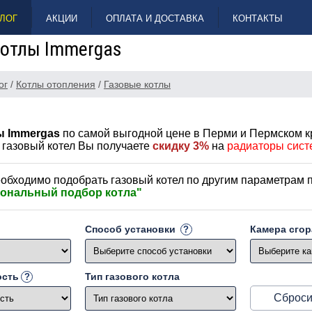
ЛОГ
АКЦИИ
ОПЛАТА И ДОСТАВКА
КОНТАКТЫ
котлы Immergas
ог
/
Котлы отопления
/
Газовые котлы
ы Immergas
по самой выгодной цене в Перми и Пермском к
 газовый котел Вы получаете
скидку 3%
на
радиаторы сис
обходимо подобрать газовый котел по другим параметрам 
ональный подбор котла"
Способ установки
Камера сго
ость
Тип газового котла
Сброси