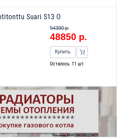
itonttu Suari S13 О
54390 р.
48850
р.
Купить
Осталось: 11 шт.