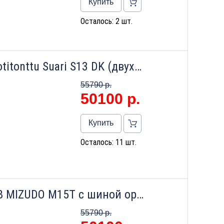
Купить
Осталось: 2 шт.
Настенный газовый котел Kotitonttu Suari S13 DK (двухконтурный)
55790 р.
50100
р.
Купить
Осталось: 11 шт.
Котел настенный газовый GB MIZUDO M15Т c шиной opentherm
55790 р.