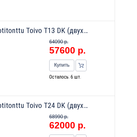
Настенный газовый котел Kotitonttu Toivo T13 DK (двухконтурный)
64090 р.
57600
р.
Купить
Осталось: 6 шт.
Настенный газовый котел Kotitonttu Toivo T24 DK (двухконтурный)
68990 р.
62000
р.