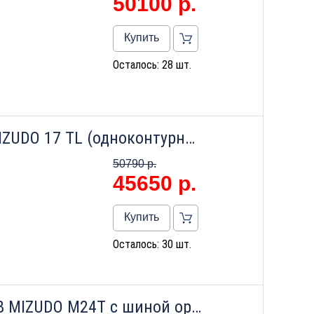
50100
р.
Купить
Осталось: 28 шт.
Котел настенный газовый MIZUDO 17 ТL (одноконтурный) с шиной openterm
50790 р.
45650
р.
Купить
Осталось: 30 шт.
Котел настенный газовый GB MIZUDO M24Т c шиной opentherm