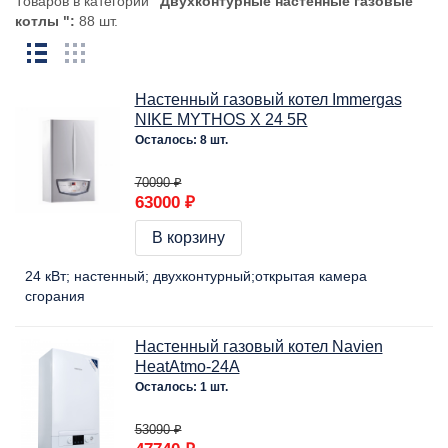
Товаров в категории
"Двухконтурные настенные газовые
котлы ":
88 шт.
Настенный газовый котел Immergas
NIKE MYTHOS X 24 5R
Осталось: 8 шт.
70090 ₽
63000 ₽
В корзину
24 кВт
настенный
двухконтурный
открытая камера
сгорания
Настенный газовый котел Navien
HeatAtmo-24A
Осталось: 1 шт.
53090 ₽