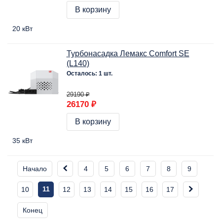
В корзину
20 кВт
Турбонасадка Лемакс Comfort SE
(L140)
Осталось: 1 шт.
29190 ₽
26170 ₽
В корзину
35 кВт
Начало
4
5
6
7
8
9
11
10
12
13
14
15
16
17
Конец