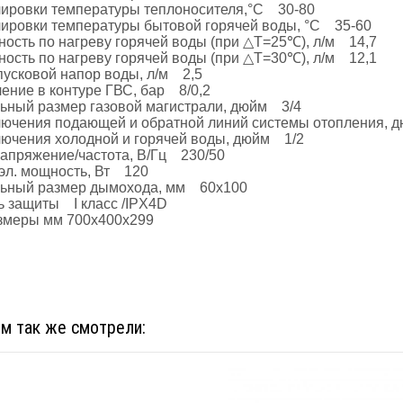
лировки температуры теплоносителя,°C 30-80
лировки температуры бытовой горячей воды, °C 35-60
ость по нагреву горячей воды (при △T=25℃), л/м 14,7
ость по нагреву горячей воды (при △T=30℃), л/м 12,1
усковой напор воды, л/м 2,5
ление в контуре ГВС, бар 8/0,2
ьный размер газовой магистрали, дюйм 3/4
лючения подающей и обратной линий системы отопления, 
лючения холодной и горячей воды, дюйм 1/2
апряжение/частота, В/Гц 230/50
эл. мощность, Вт 120
ьный размер дымохода, мм 60х100
ь защиты I класс /IPX4D
змеры мм 700х400х299
ом так же смотрели: