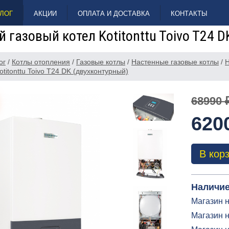
ЛОГ
АКЦИИ
ОПЛАТА И ДОСТАВКА
КОНТАКТЫ
 газовый котел Kotitonttu Toivo T24 
ог
/
Котлы отопления
/
Газовые котлы
/
Настенные газовые котлы
/
Н
otitonttu Toivo T24 DK (двухконтурный)
68990 
620
В кор
Наличие
Магазин н
Магазин н