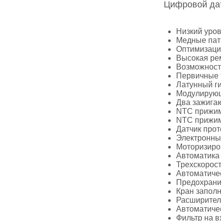
Цифровой дат
Низкий уров
Медные пат
Оптимизаци
Высокая рем
Возможност
Первичные 
Латунный г
Модулирующ
Два зажига
NTC прижим
NTC прижим
Датчик прот
Электронный
Моторизиро
Автоматика
Трехскорос
Автоматичес
Предохрани
Кран заполн
Расширител
Автоматиче
Фильтр на 