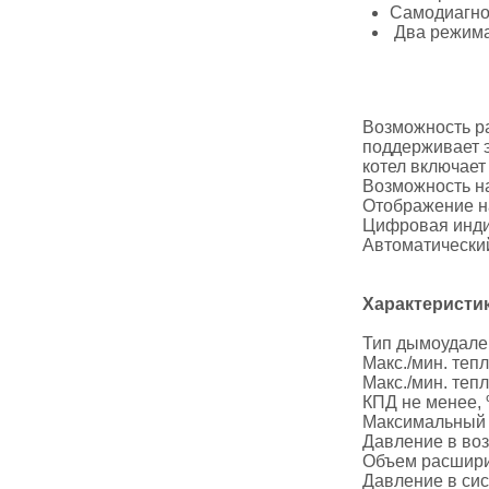
Самодиагно
Два режима 
Возможность ра
поддерживает э
котел включает
Возможность на
Отображение н
Цифровая инди
Автоматически
Характеристи
Тип дымоудале
Макс./мин. теп
Макс./мин. теп
КПД не менее,
Максимальный р
Давление в во
Объем расшири
Давление в сис