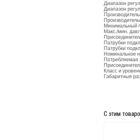
Диапазон регу
Диапазон регу
Производительн
Производительн
Минимальный п
Макс./мин. дав
Присоединител
Патрубки подк
Патрубки подк
Номинальное н
Потребляемая 
Присоединител
Класс и уровен
Габаритные ра
С этим товар