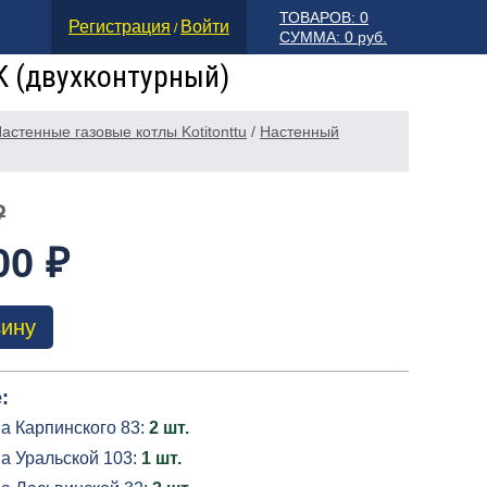
ТОВАРОВ: 0
Регистрация
Войти
/
СУММА: 0 руб.
DK (двухконтурный)
астенные газовые котлы Kotitonttu
/
Настенный
₽
00 ₽
зину
:
а Карпинского 83:
2 шт.
а Уральской 103:
1 шт.