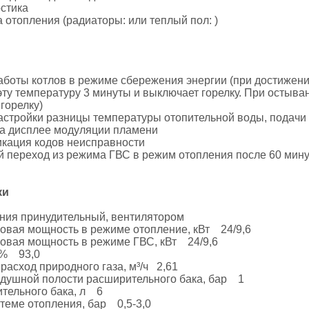
стика
отопления (радиаторы: или теплый пол: )
боты котлов в режиме сбережения энергии (при достижени
ту температуру 3 минуты и выключает горелку. При остыва
 горелку)
стройки разницы температуры отопительной воды, подачи 
а дисплее модуляции пламени
кация кодов неисправности
й переход из режима ГВС в режим отопления после 60 мин
ки
ния принудительный, вентилятором
ловая мощность в режиме отопление, кВт 24/9,6
ловая мощность в режиме ГВС, кВт 24/9,6
 % 93,0
асход природного газа, м³/ч 2,61
здушной полости расширительного бака, бар 1
тельного бака, л 6
теме отопления, бар 0,5-3,0