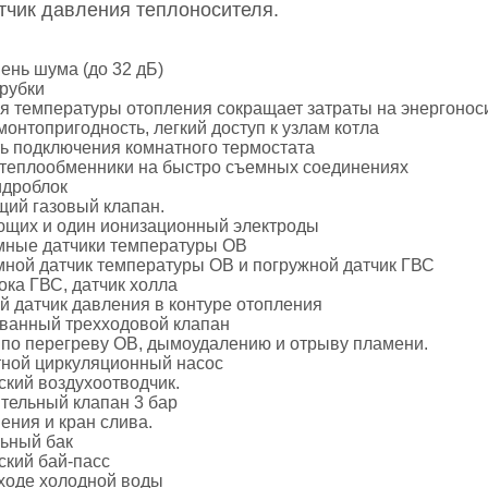
чик давления теплоносителя.
ень шума (до 32 дБ)
рубки
я температуры отопления сокращает затраты на энергонос
онтопригодность, легкий доступ к узлам котла
ь подключения комнатного термостата
теплообменники на быстро съемных соединениях
идроблок
ий газовый клапан.
ющих и один ионизационный электроды
ные датчики температуры ОВ
ной датчик температуры ОВ и погружной датчик ГВС
ока ГВС, датчик холла
 датчик давления в контуре отопления
ванный трехходовой клапан
 по перегреву ОВ, дымоудалению и отрыву пламени.
тной циркуляционный насос
кий воздухоотводчик.
тельный клапан 3 бар
ения и кран слива.
ьный бак
ский бай-пасс
входе холодной воды