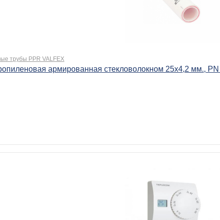
ые трубы PPR VALFEX
ропиленовая армированная стекловолокном 25х4,2 мм., PN 