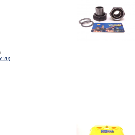
и
У 20)