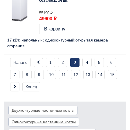
Осталось: 34 шт.
55190 ₽
49600 ₽
В корзину
17 кВт
напольный
одноконтурный
открытая камера
сгорания
3
Начало
1
2
4
5
6
7
8
9
10
11
12
13
14
15
Конец
Двухконтурные настенные котлы
Одноконтурные настенные котлы