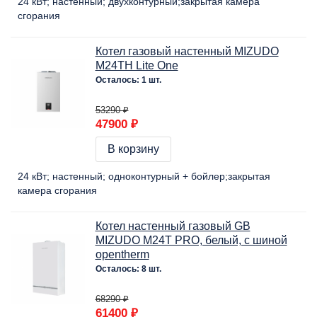
24 кВт
настенный
двухконтурный
закрытая камера
сгорания
Котел газовый настенный MIZUDO
M24ТH Lite One
Осталось: 1 шт.
53290 ₽
47900 ₽
В корзину
24 кВт
настенный
одноконтурный + бойлер
закрытая
камера сгорания
Котел настенный газовый GB
MIZUDO M24Т PRO, белый, c шиной
opentherm
Осталось: 8 шт.
68290 ₽
61400 ₽