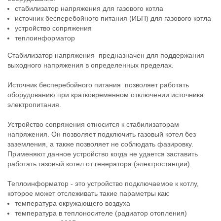
стабилизатор
напряжения для газового котла
источник
бесперебойного
питания
(
ИБП
) для газового котла
устройство
сопряжения
теплоинформатор
Стабилизатор
напряжения
предназначен
для
поддержания
выходного
напряжения
в
определенных
пределах
.
Источник
бесперебойного
питания
позволяет
работать
оборудованию
при
кратковременном
отключении
источника
электропитания
.
Устройство
сопряжения
относится
к
стабилизаторам
напряжения
.
Он
позволяет
подключить
газовый
котел
без
заземления
,
а
также
позволяет
не
соблюдать
фазировку
.
Применяют
данное
устройство
когда
не
удается
заставить
работать
газовый
котел
от
генератора
(
электростанции
).
Теплоинформатор
-
это
устройство
подключаемое
к
котлу
,
которое
может
отслеживать
такие
параметры
как
:
температура
окружающего
воздуха
температура
в
теплоносителе
(
радиатор
отопления
)