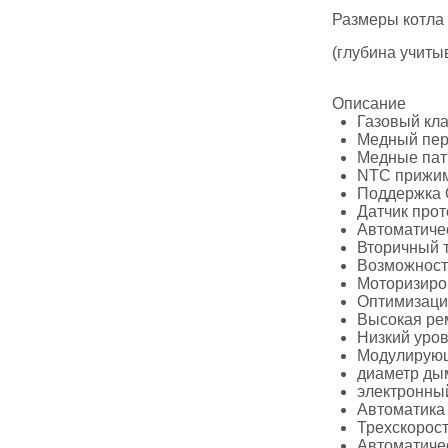
Размеры котла :
(глубина учиты
Описание
Газовый кла
Медный пер
Медные патр
NTC прижим
Поддержка 
Датчик прот
Автоматиче
Вторичный 
Возможност
Моторизиро
Оптимизаци
Высокая рем
Низкий уров
Модулирующ
диаметр ды
электронный
Автоматика
Трехскорос
Автоматичес