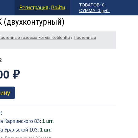
ТОВАРОВ: 0
Регистрация
Войти
/
СУММА: 0 руб.
DK (двухконтурный)
астенные газовые котлы Kotitonttu
/
Настенный
₽
00 ₽
зину
:
а Карпинского 83:
1 шт.
а Уральской 103:
1 шт.