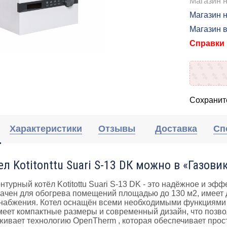
Магазин 
Магазин н
Магазин 
Справки п
Сохраните
Характеристики
Отзывы
Доставка
Сп
л Kotitonttu Suari S-13 DК можно в «Газови
нтурный котёл Kotitottu Suari S-13 DK - это надёжное и э
ачен для обогрева помещений площадью до 130 м2, имеет д
снабжения. Котел оснащён всеми необходимыми функциями
еет компактные размеры и современный дизайн, что позвол
ивает технологию OpenTherm , которая обеспечивает прос