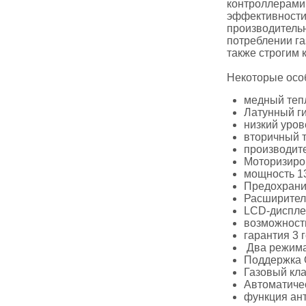
контроллерами,
эффективности 
производительн
потреблении га
также строгим 
Некоторые осо
медный теп
Латунный ги
низкий уров
вторичный 
производите
Моторизиро
мощность 13
Предохранит
Расширитель
LCD-диспле
возможность
гарантия 3 г
Два режима
Поддержка 
Газовый кла
Автоматичес
функция ан