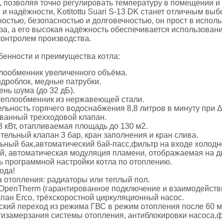
 позволяя точно регулировать температуру в помещении и 
и надёжности, Kotitottu Suari S-13 DK станет отличным вы
остью, безопасностью и долговечностью, он прост в исполь
за, а его высокая надёжность обеспечивается использован
контролем производства.
бенности и преимущества котла:
лообменник увеличенного объёма.
дроблок, медные патрубки.
ень шума (до 32 дБ).
теплообменник из нержавеющей стали.
льность горячего водоснабжения 8,8 литров в минуту при 
ванный трехходовой клапан.
 кВт, отапливаемая площадь до 130 м2.
ельный клапан 3 бар, кран заполнения и кран слива.
ный бак,автоматический бай-пасс,фильтр на входе холодн
й, автоматическая модуляция пламени, отображаемая на д
 программной настройки котла по отоплению.
ода!
 отопления: радиаторы или теплый пол.
OpenTherm (гарантированное подключение и взаимодействи
пан Erco, трёхскоростной циркуляционный насос.
кий переход из режима ГВС в режим отопления после 60 м
тизамерзания системы отопления, антиблокировки насоса,