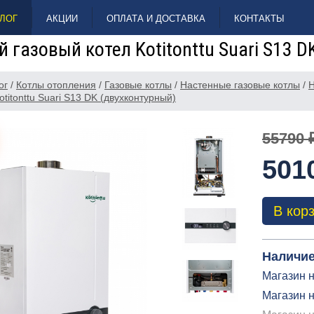
ЛОГ
АКЦИИ
ОПЛАТА И ДОСТАВКА
КОНТАКТЫ
 газовый котел Kotitonttu Suari S13 
ог
/
Котлы отопления
/
Газовые котлы
/
Настенные газовые котлы
/
Н
otitonttu Suari S13 DK (двухконтурный)
55790 
501
В кор
Наличие
Магазин н
Магазин н