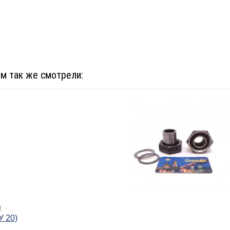
ом так же смотрели:
и
У 20)