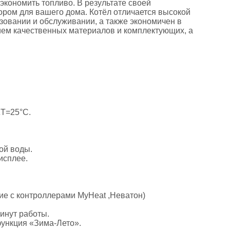
экономить топливо. В результате своей
бором для вашего дома. Котёл отличается высокой
зовании и обслуживании, а также экономичен в
ием качественных материалов и комплектующих, а
ΔT=25°С.
ой воды.
исплее.
е с контроллерами MyHeat ,Неватон)
инут работы.
функция «Зима-Лето».