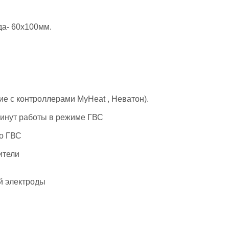
да- 60х100мм.
е с контроллерами MyHeat , Неватон).
минут работы в режиме ГВС
по ГВС
ители
й электроды