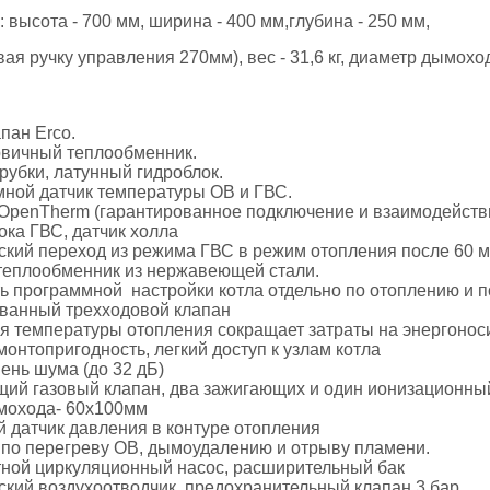
 высота - 700 мм, ширина - 400 мм,глубина - 250 мм,
вая ручку управления 270мм), вес - 31,6 кг, диаметр дымохо
пан Erco.
вичный теплообменник.
убки, латунный гидроблок.
ной датчик температуры ОВ и ГВС.
OpenTherm (гарантированное подключение и взаимодействи
ока ГВС, датчик холла
ский переход из режима ГВС в режим отопления после 60 
теплообменник из нержавеющей стали.
ь программной настройки котла отдельно по отоплению и 
ванный трехходовой клапан
я температуры отопления сокращает затраты на энергонос
онтопригодность, легкий доступ к узлам котла
ень шума (до 32 дБ)
ий газовый клапан, два зажигающих и один ионизационны
мохода- 60х100мм
 датчик давления в контуре отопления
 по перегреву ОВ, дымоудалению и отрыву пламени.
тной циркуляционный насос, расширительный бак
кий воздухоотводчик, предохранительный клапан 3 бар