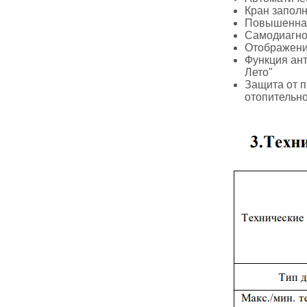
Кран заполн
Повышенная
Самодиагнос
Отображени
Функция ант
Лето"
Защита от 
отопительно