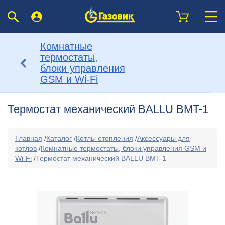
Комнатные
термостаты,
блоки управления
GSM и Wi-Fi
Термостат механический BALLU BMT-1
Главная
/
Каталог
/
Котлы отопления
/
Аксессуары для
котлов
/
Комнатные термостаты, блоки управления GSM и
Wi-Fi
/
Термостат механический BALLU BMT-1