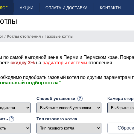
ЛОГ
АКЦИИ
ОПЛАТА И ДОСТАВКА
КОНТАКТЫ
котлы
ог
/
Котлы отопления
/
Газовые котлы
лы
по самой выгодной цене в Перми и Пермском крае. Понра
чаете
скидку 3%
на
радиаторы системы
отопления.
обходимо подобрать газовый котел по другим параметрам 
ональный подбор котла"
Способ установки
Камера сго
ость
Тип газового котла
Сброси