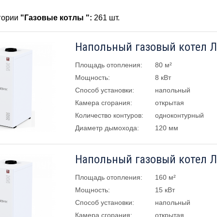
егории
"Газовые котлы ":
261 шт.
Площадь отопления:
80 м²
Мощность:
8 кВт
Способ установки:
напольный
Камера сгорания:
открытая
Количество контуров:
одноконтурный
Диаметр дымохода:
120 мм
Площадь отопления:
160 м²
Мощность:
15 кВт
Способ установки:
напольный
Камера сгорания:
открытая