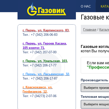
НАВЕРХ
О НАС
КАТА
Газовые 
Главная
/
Катал
г. Пермь, ул. Карпинского, 83
,
Тел.: +7 (342) 206-06-83
г. Пермь, ул. Героев Хасана,
Газовые кот
105 корпус 71
,
котел Вы полу
Тел: +7 (342) 207-07-00
г. Пермь, ул. Уральская, 103
,
Если вам не
Тел: +7 (342) 206-17-77
"Професси
г. Пермь, ул. Ласьвинская, 32
,
Тел.: +7 (342) 206-17-87
Производитель
г. Краснокамск, ул.
Геофизиков, 12
,
Тел: +7 (34273) 2-07-06
Тепловая мощн