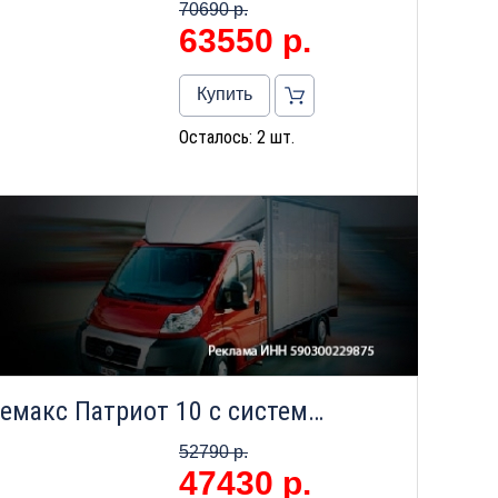
70690 р.
63550
р.
Купить
Осталось: 2 шт.
Напольный газовый котел Лемакс Патриот 10 с системой дымоудаления
52790 р.
47430
р.