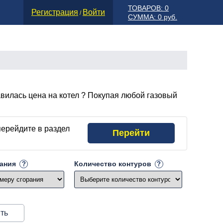
ТОВАРОВ: 0
Регистрация
Войти
/
СУММА: 0 руб.
вилась цена на котел
? Покупая любой газовый
перейдите в раздел
Перейти
рания
Количество контуров
ть