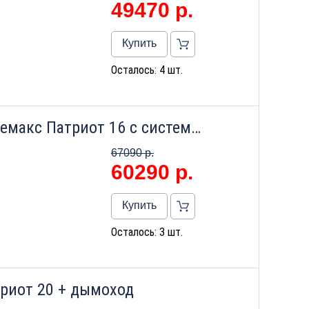
49470
р.
Купить
Осталось: 4 шт.
Напольный газовый котел Лемакс Патриот 16 с системой дымоудаления
67090 р.
60290
р.
Купить
Осталось: 3 шт.
триот 20 + дымоход