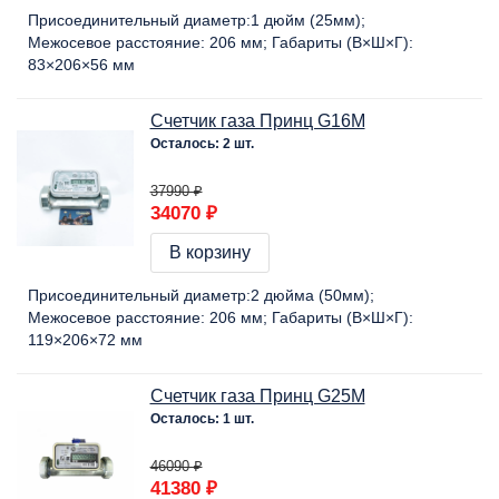
Присоединительный диаметр:
1 дюйм (25мм)
Межосевое расстояние:
206 мм
Габариты (В×Ш×Г):
83×206×56 мм
Счетчик газа Принц G16M
Осталось: 2 шт.
37990 ₽
34070 ₽
В корзину
Присоединительный диаметр:
2 дюйма (50мм)
Межосевое расстояние:
206 мм
Габариты (В×Ш×Г):
119×206×72 мм
Счетчик газа Принц G25М
Осталось: 1 шт.
46090 ₽
41380 ₽