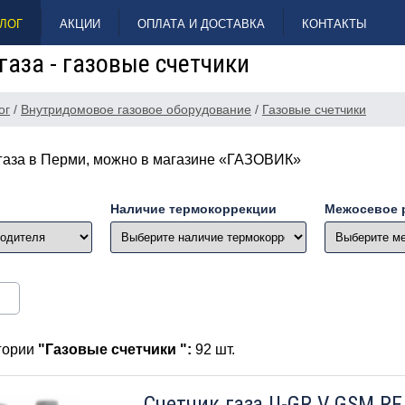
ЛОГ
АКЦИИ
ОПЛАТА И ДОСТАВКА
КОНТАКТЫ
газа - газовые счетчики
ог
/
Внутридомовое газовое оборудование
/
Газовые счетчики
 газа в Перми, можно в магазине «ГАЗОВИК»
Наличие термокоррекции
Межосевое 
егории
"Газовые счетчики ":
92 шт.
Счетчик газа U-GR V GSM RF 