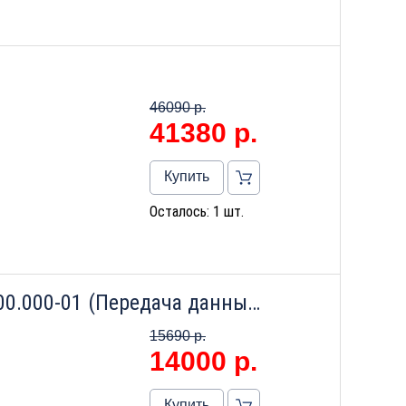
46090 р.
41380
р.
Купить
Осталось: 1 шт.
Адаптер GSM БКГН.5014.00.00.000-01 (Передача данных на сервер РАДАН)
15690 р.
14000
р.
Купить