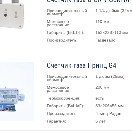
Присоединительный
1 1/4 дюйма (32мм
диаметр:
Межосевое
110 мм
расстояние:
Габариты (В×Ш×Г):
153×228×110 мм
Производитель:
Газдевайс
Счетчик газа Принц G4
Присоединительный
1 дюйм (25мм)
диаметр:
Межосевое
206 мм
расстояние:
Термокоррекция:
есть
Габариты (В×Ш×Г):
83×206×56 мм
Производитель:
Принц-Радан
Гарантия:
6 лет