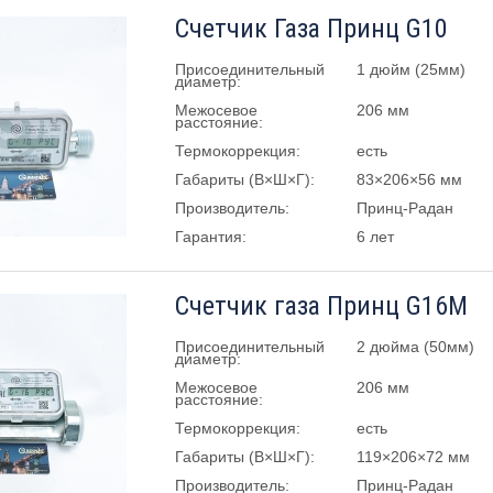
Счетчик Газа Принц G10
Присоединительный
1 дюйм (25мм)
диаметр:
Межосевое
206 мм
расстояние:
Термокоррекция:
есть
Габариты (В×Ш×Г):
83×206×56 мм
Производитель:
Принц-Радан
Гарантия:
6 лет
Счетчик газа Принц G16M
Присоединительный
2 дюйма (50мм)
диаметр:
Межосевое
206 мм
расстояние:
Термокоррекция:
есть
Габариты (В×Ш×Г):
119×206×72 мм
Производитель:
Принц-Радан