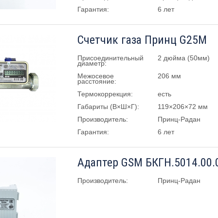
Гарантия:
6 лет
Счетчик газа Принц G25М
Присоединительный
2 дюйма (50мм)
диаметр:
Межосевое
206 мм
расстояние:
Термокоррекция:
есть
Габариты (В×Ш×Г):
119×206×72 мм
Производитель:
Принц-Радан
Гарантия:
6 лет
Производитель:
Принц-Радан