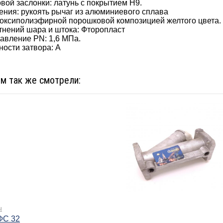
ой заслонки: латунь с покрытием Н9.
ения: рукоять рычаг из алюминиевого сплава
поксиполиэфирной порошковой композицией желтого цвета.
тнений шара и штока: Фторопласт
авление PN: 1,6 МПа.
ности затвора: А
ом так же смотрели:
ы
ФС 32