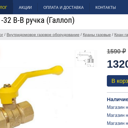
ЛОГ
АКЦИИ
ОПЛАТА И ДОСТАВКА
КОНТАКТЫ
 -32 В-В ручка (Галлоп)
ог
/
Внутридомовое газовое оборудование
/
Краны газовые
/
Кран га
1590 ₽
132
В кор
Наличие
Магазин н
Магазин н
Магазин 