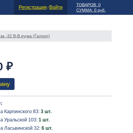
ТОВАРОВ: 0
Регистрация
Войти
/
СУММА: 0 руб.
за -32 В-В ручка (Галлоп)
0 ₽
зину
:
а Карпинского 83:
3 шт.
а Уральской 103:
1 шт.
на Ласьвинской 32:
6 шт.