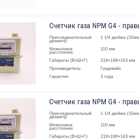
Счетчик газа NPM G4 - прав
Присоединительный
1 1/4 дюйма (32мм
диаметр:
Межосевое
110 мм
расстояние:
Габариты (В×Ш×Г):
218×188×163 мм
Производитель:
Газдевайс
Гарантия:
3 года
Счетчик газа NPM G4 - прав
Присоединительный
1 1/4 дюйма (32мм
диаметр:
Межосевое
110 мм
расстояние:
Габариты (В×Ш×Г):
218×188×163 мм