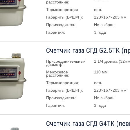
расстояние:
Термокоррекция:
есть
Габариты (В×Ш×Г):
223×167×203 мм
Производитель:
Не выбран
Гарантия:
3 года
Счетчик газа СГД G2.5ТК (п
Присоединительный
1 1/4 дюйма (32мм
диаметр:
Межосевое
110 мм
расстояние:
Термокоррекция:
есть
Габариты (В×Ш×Г):
223×167×203 мм
Производитель:
Не выбран
Гарантия:
3 года
Счетчик газа СГД G4ТК (лев