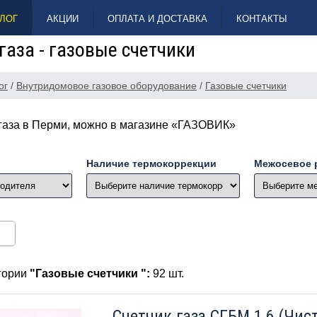
ЛОГ
АКЦИИ
ОПЛАТА И ДОСТАВКА
КОНТАКТЫ
газа - газовые счетчики
ог
/
Внутридомовое газовое оборудование
/
Газовые счетчики
 газа в Перми, можно в магазине «ГАЗОВИК»
Наличие термокоррекции
Межосевое 
егории
"Газовые счетчики ":
92 шт.
Счетчик газа СГБМ 1,6 (Чис