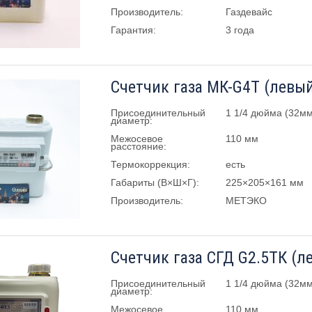
Производитель:
Газдевайс
Гарантия:
3 года
Счетчик газа МК-G4Т (левый
Присоединительный
1 1/4 дюйма (32мм
диаметр:
Межосевое
110 мм
расстояние:
Термокоррекция:
есть
Габариты (В×Ш×Г):
225×205×161 мм
Производитель:
МЕТЭКО
Счетчик газа СГД G2.5ТК (л
Присоединительный
1 1/4 дюйма (32мм
диаметр:
Межосевое
110 мм