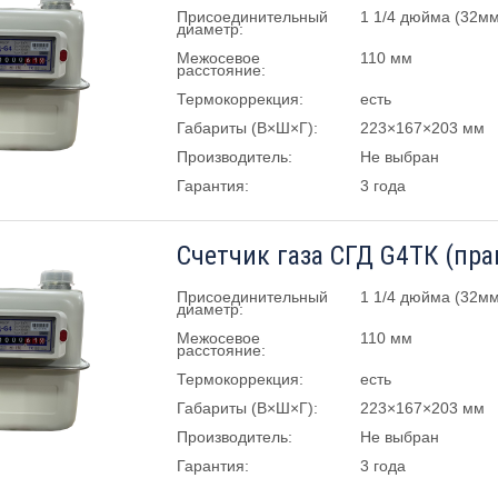
Присоединительный
1 1/4 дюйма (32мм
диаметр:
Межосевое
110 мм
расстояние:
Термокоррекция:
есть
Габариты (В×Ш×Г):
223×167×203 мм
Производитель:
Не выбран
Гарантия:
3 года
Счетчик газа СГД G4ТК (пра
Присоединительный
1 1/4 дюйма (32мм
диаметр:
Межосевое
110 мм
расстояние:
Термокоррекция:
есть
Габариты (В×Ш×Г):
223×167×203 мм
Производитель:
Не выбран
Гарантия:
3 года