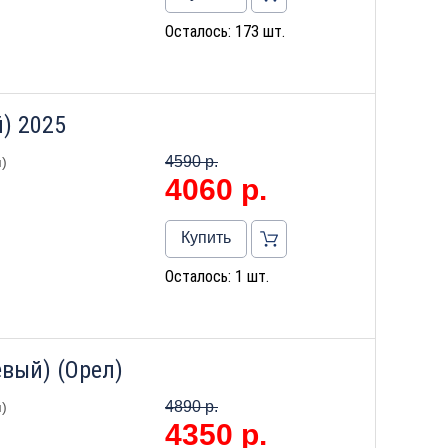
Осталось: 173 шт.
) 2025
4590 р.
)
4060
р.
Купить
Осталось: 1 шт.
евый) (Орел)
4890 р.
)
4350
р.