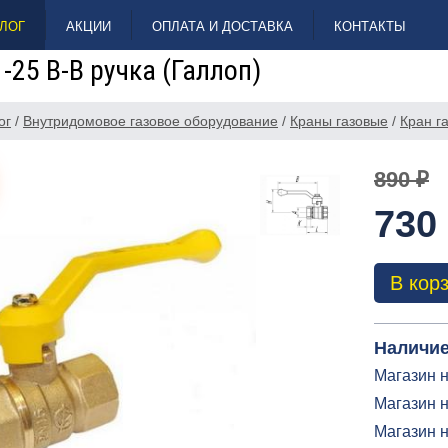
ЛОГ
АКЦИИ
ОПЛАТА И ДОСТАВКА
КОНТАКТЫ
 -25 В-В ручка (Галлоп)
ог
/
Внутридомовое газовое оборудование
/
Краны газовые
/
Кран га
890 ₽
730
В кор
Наличие
Магазин н
Магазин н
Магазин 