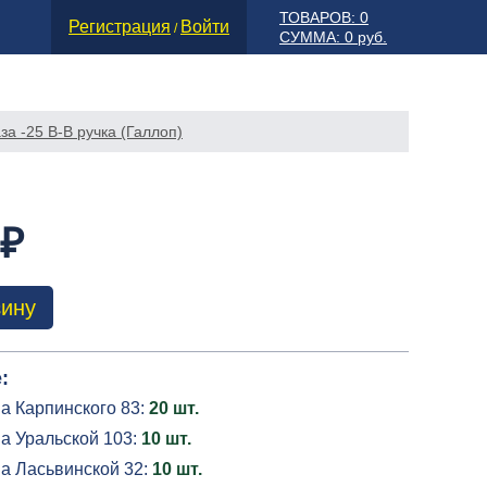
ТОВАРОВ: 0
Регистрация
Войти
/
СУММА: 0 руб.
за -25 В-В ручка (Галлоп)
 ₽
зину
:
а Карпинского 83:
20 шт.
а Уральской 103:
10 шт.
на Ласьвинской 32:
10 шт.