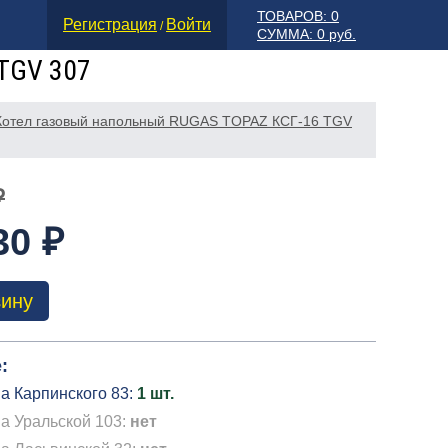
ТОВАРОВ: 0
Регистрация
Войти
/
СУММА: 0 руб.
TGV 307
Котел газовый напольный RUGAS TOPAZ КСГ-16 TGV
₽
30 ₽
зину
:
а Карпинского 83:
1 шт.
а Уральской 103:
нет