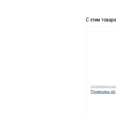
С этим товар
Сильфонные шлан
Подводка д/г