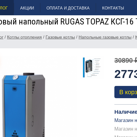
ЛОГ
АКЦИИ
ОПЛАТА И ДОСТАВКА
КОНТАКТЫ
зовый напольный RUGAS TOPAZ КСГ-16 
ог
/
Котлы отопления
/
Газовые котлы
/
Напольные газовые котлы
/
30890 
277
В кор
Наличие
Магазин н
Магазин н