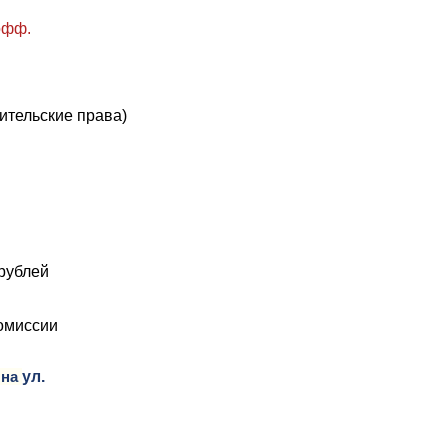
офф.
ительские права)
рублей
комиссии
 на
ул.