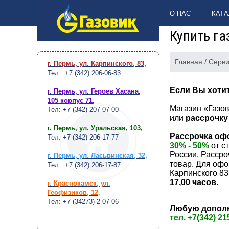
НАВЕРХ
О НАС
КАТА
Купить га
Главная
/
Серви
г. Пермь, ул. Карпинского, 83
,
Тел.: +7 (342) 206-06-83
Если Вы хотит
г. Пермь, ул. Героев Хасана,
105 корпус 71
,
Магазин «Газов
Тел: +7 (342) 207-07-00
или
рассрочку 
г. Пермь, ул. Уральская, 103
,
Рассрочка оф
Тел: +7 (342) 206-17-77
30% - 50%
от с
России. Рассро
г. Пермь, ул. Ласьвинская, 32
,
товар. Для оф
Тел.: +7 (342) 206-17-87
Карпинского 83
17,00 часов.
г. Краснокамск, ул.
Геофизиков, 12
,
Тел: +7 (34273) 2-07-06
Любую дополн
тел. +7(342) 21