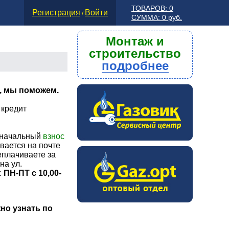
ТОВАРОВ: 0
Регистрация
Войти
/
СУММА: 0 руб.
Монтаж и
строительство
подробнее
т, мы поможем.
 кредит
начальный
взнос
вается на почте
еплачиваете за
на ул.
с
ПН-ПТ с 10,00-
но узнать по