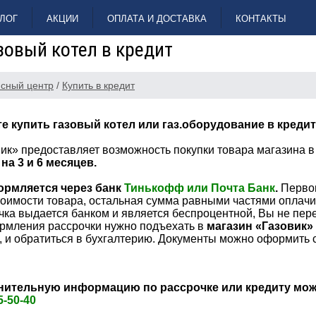
ЛОГ
АКЦИИ
ОПЛАТА И ДОСТАВКА
КОНТАКТЫ
зовый котел в кредит
сный центр
/
Купить в кредит
е купить газовый котел или газ.оборудование в креди
ик» предоставляет возможность покупки товара магазина в
на 3 и 6 месяцев.
ормляется через банк
Тинькофф или Почта Банк
.
Перво
тоимости товара, остальная сумма равными частями оплачи
чка выдается банком и является беспроцентной, Вы не пер
ормления рассрочки нужно подъехать в
магазин
«Газовик»
, и обратиться в бухгалтерию. Документы можно оформить 
ительную информацию по рассрочке или кредиту мож
5-50-40