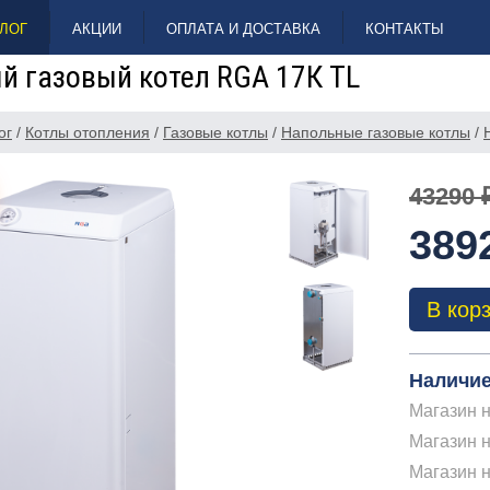
ЛОГ
АКЦИИ
ОПЛАТА И ДОСТАВКА
КОНТАКТЫ
й газовый котел RGA 17К TL
ог
/
Котлы отопления
/
Газовые котлы
/
Напольные газовые котлы
/
43290 
389
В кор
Наличие
Магазин н
Магазин н
Магазин 