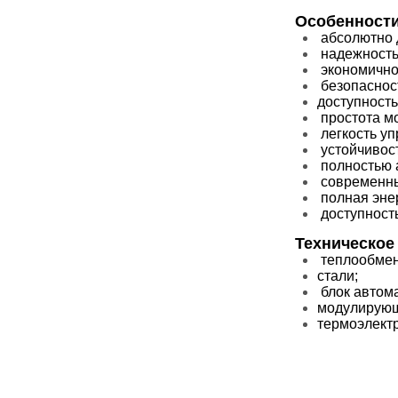
Особенности
абсолютно 
надежность 
экономично
безопасност
доступность
простота м
легкость уп
устойчивост
полностью 
современны
полная эне
доступность
Техническое
теплообмен
стали;
блок автома
модулирующ
термоэлектр