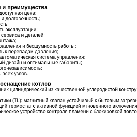
 и преимущества
доступная цена;
и долговечность;
сть;
ь эксплуатации;
 сервиса и деталей;
онтажа;
равления и бесшумность работы;
ь к перепадам давления;
автоматическая система управления;
й дизайн и оптимальные габариты;
ргонезависимость;
 всех узлов.
 оснащение котлов
ник цилиндрический из качественной углеродистой констр
тики (TL): магнитный клапан устойчивый к бытовым загряз
ий термостат с активной функцией мгновенного включени
ическое устройство контроля пламени с блокировкой повт