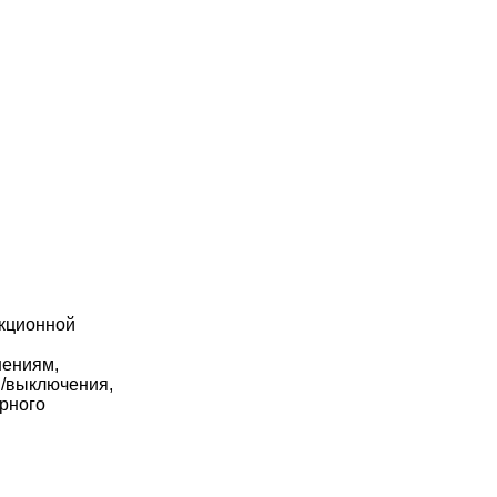
укционной
нениям,
я/выключения,
орного