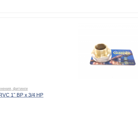
нения, фитинги
RVC 1" ВР х 3/4 НР