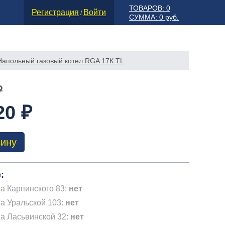
ТОВАРОВ: 0
Регистрация
Войти
/
СУММА: 0 руб.
Напольный газовый котел RGA 17К TL
₽
20 ₽
зину
:
а Карпинского 83:
нет
а Уральской 103:
нет
на Ласьвинской 32:
нет