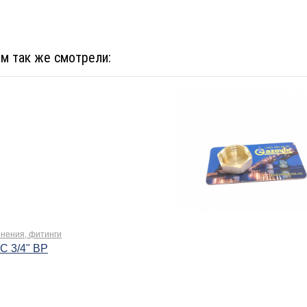
ом так же смотрели:
нения, фитинги
C 3/4" ВР