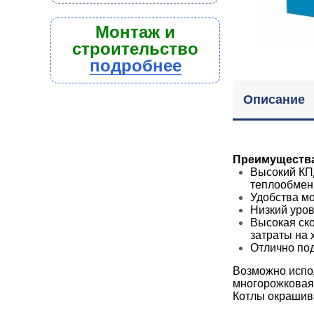
Монтаж и
строительство
подробнее
Описание
Преимущества 
Высокий КПД
теплообмен
Удобства мо
Низкий уро
Высокая ско
затраты на 
Отлично по
Возможно испол
многорожковая
Котлы окрашив