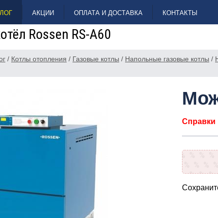
ЛОГ
АКЦИИ
ОПЛАТА И ДОСТАВКА
КОНТАКТЫ
отёл Rossen RS-A60
ог
/
Котлы отопления
/
Газовые котлы
/
Напольные газовые котлы
/
Мож
Справки п
Сохраните