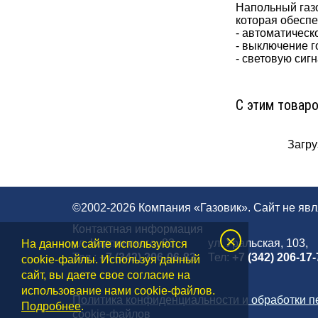
Напольный газо
которая обеспе
- автоматическ
- выключение г
- световую сиг
С этим товар
Загруз
©2002-2026 Компания «Газовик». Сайт не яв
Контактная информация
×
ул. Карпинского, 83
ул. Уральская, 103,
На данном сайте используются
Тел.:
+7 (342) 206-06-83
Тел:
+7 (342) 206-17-
cookie-файлы. Используя данный
сайт, вы даете свое согласие на
использование нами cookie-файлов.
Политика конфиденциальности и обработки 
Подробнее
.
cookie-файлов