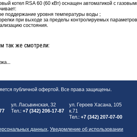
вый котел RSA 60 (60 кВт) оснащен автоматикой с газовым
чивает:
ое поддержание уровня температуры воды ;
орелки при выходе за пределы контролируемых параметров
нализацию состояния.
ом так же смотрели:
ка...
ляется публичной офертой. Все права защищены.
ул. Ласьвинская, 32
ул. Героев Хасана, 105
77
Тел.:
+7 (342) 206-17-87
к.71
Тел.:
+7 (342) 207-07-00
персональных данных
,
Уведомление об использовании