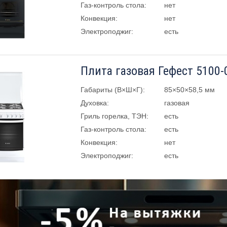
Газ-контроль стола:
нет
Конвекция:
нет
Электроподжиг:
есть
Плита газовая Гефест 5100-
Габариты (В×Ш×Г):
85×50×58,5 мм
Духовка:
газовая
Гриль горелка, ТЭН:
есть
Газ-контроль стола:
есть
Конвекция:
нет
Электроподжиг:
есть