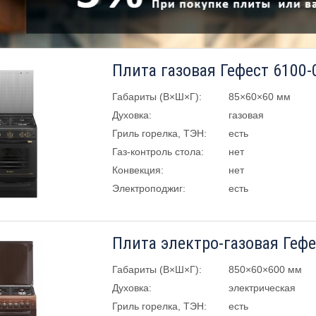
Плита газовая Гефест 6100-
Габариты (В×Ш×Г):
85×60×60 мм
Духовка:
газовая
Гриль горелка, ТЭН:
есть
Газ-контроль стола:
нет
Конвекция:
нет
Электроподжиг:
есть
Плита электро-газовая Гефе
Габариты (В×Ш×Г):
850×60×600 мм
Духовка:
электрическая
Гриль горелка, ТЭН:
есть