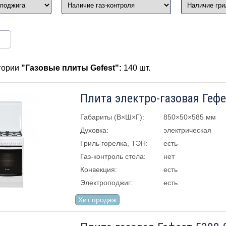
егории
"Газовые плиты Gefest":
140 шт.
Плита электро-газовая Гефе
Габариты (В×Ш×Г):
850×50×585 мм
Духовка:
электрическая
Гриль горелка, ТЭН:
есть
Газ-контроль стола:
нет
Конвекция:
есть
Электроподжиг:
есть
Хит продаж