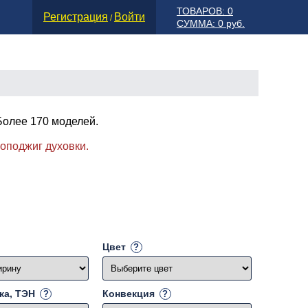
ТОВАРОВ: 0
Регистрация
Войти
/
СУММА: 0 руб.
Более 170 моделей.
!
роподжиг духовки.
Цвет
ка, ТЭН
Конвекция