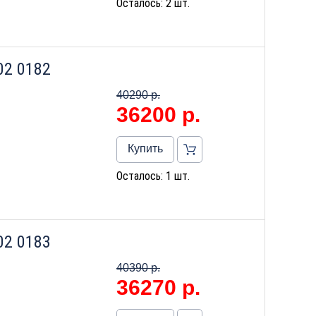
Осталось: 2 шт.
02 0182
40290 р.
36200
р.
Купить
Осталось: 1 шт.
02 0183
40390 р.
36270
р.