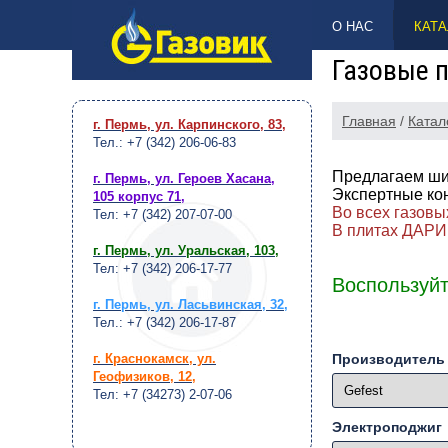
НАВЕРХ
О НАС
КАТА
Газовые п
Главная
/
Катал
г. Пермь, ул. Карпинского, 83
,
Тел.: +7 (342) 206-06-83
Предлагаем шир
г. Пермь, ул. Героев Хасана,
Экспертные ко
105 корпус 71
,
Во всех газовы
Тел: +7 (342) 207-07-00
В плитах ДАРИ
г. Пермь, ул. Уральская, 103
,
Тел: +7 (342) 206-17-77
Воспользуйт
г. Пермь, ул. Ласьвинская, 32
,
Тел.: +7 (342) 206-17-87
г. Краснокамск, ул.
Производитель
Геофизиков, 12
,
Тел: +7 (34273) 2-07-06
Электроподжиг