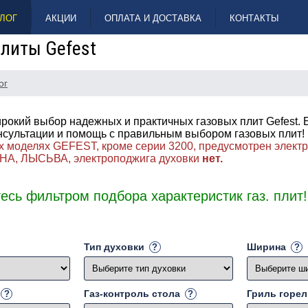
ЛОГ
АКЦИИ
ОПЛАТА И ДОСТАВКА
КОНТАКТЫ
литы Gefest
ог
окий выбор надежных и практичных газовых плит Gefest. 
нсультации и помощь с правильным выбором газовых плит
х моделях GEFEST, кроме серии 3200, предусмотрен элект
НА, ЛЫСЬВА, электроподжига духовки
нет.
есь фильтром подбора характеристик газ. плит!
Тип духовки
Ширина
Газ-контроль стола
Гриль горел