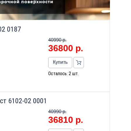
02 0187
40990 р.
36800
р.
Купить
Осталось: 2 шт.
ст 6102-02 0001
40990 р.
36810
р.