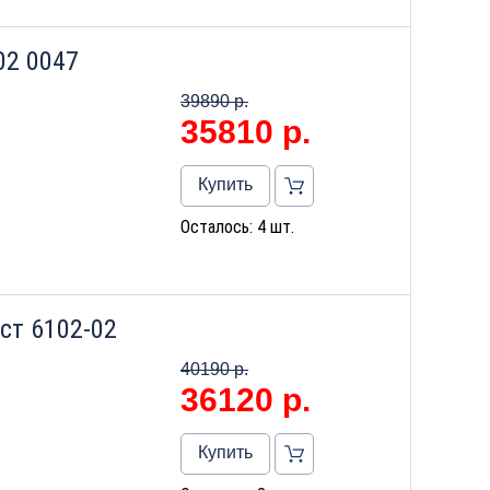
02 0047
39890 р.
35810
р.
Купить
Осталось: 4 шт.
ст 6102-02
40190 р.
36120
р.
Купить