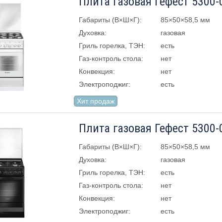
Плита газовая Гефест 5300-
Габариты (В×Ш×Г):
85×50×58,5 мм
Духовка:
газовая
Гриль горелка, ТЭН:
есть
Газ-контроль стола:
нет
Конвекция:
нет
Электроподжиг:
есть
Хит продаж
Плита газовая Гефест 5300-
Габариты (В×Ш×Г):
85×50×58,5 мм
Духовка:
газовая
Гриль горелка, ТЭН:
есть
Газ-контроль стола:
нет
Конвекция:
нет
Электроподжиг:
есть