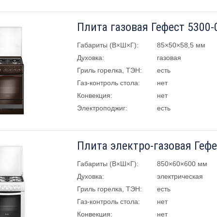
Плита газовая Гефест 5300-
Габариты (В×Ш×Г):
85×50×58,5 мм
Духовка:
газовая
Гриль горелка, ТЭН:
есть
Газ-контроль стола:
нет
Конвекция:
нет
Электроподжиг:
есть
Плита электро-газовая Гефе
Габариты (В×Ш×Г):
850×60×600 мм
Духовка:
электрическая
Гриль горелка, ТЭН:
есть
Газ-контроль стола:
нет
Конвекция:
нет