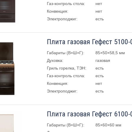
Газ-контроль стола:
нет
Конвекция:
нет
Электроподжиг:
есть
Плита газовая Гефест 5100-
Габариты (В×Ш×Г):
85×50×58,5 мм
Духовка:
газовая
Гриль горелка, ТЭН:
есть
Газ-контроль стола:
есть
Конвекция:
нет
Электроподжиг:
есть
Плита газовая Гефест 6100-
Габариты (В×Ш×Г):
85×60×60 мм