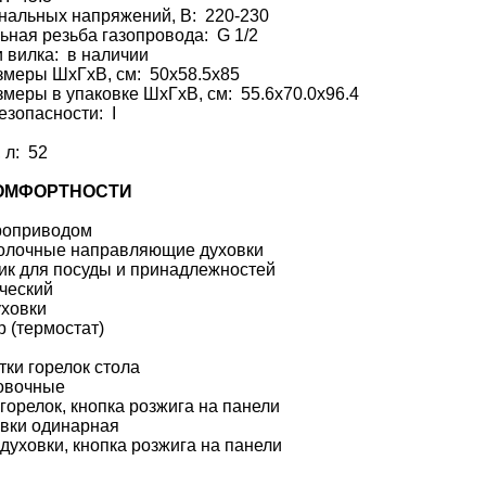
нальных напряжений, В: 220-230
ная резьба газопровода: G 1/2
 вилка: в наличии
змеры ШхГхВ, см: 50x58.5x85
меры в упаковке ШхГхВ, см: 55.6x70.0x96.4
езопасности: I
 л: 52
ОМФОРТНОСТИ
троприводом
олочные направляющие духовки
к для посуды и принадлежностей
ческий
уховки
 (термостат)
ки горелок стола
овочные
горелок, кнопка розжига на панели
овки одинарная
духовки, кнопка розжига на панели