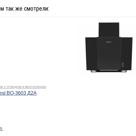
ом так же смотрели:
ни с отводом в вентиляцию
est BO-3603 Д2А
б.