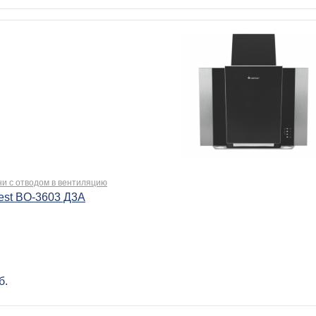
ни с отводом в вентиляцию
est BO-3603 Д3А
б.