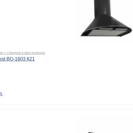
ни с отводом в вентиляцию
est BO-1603 К21
б.