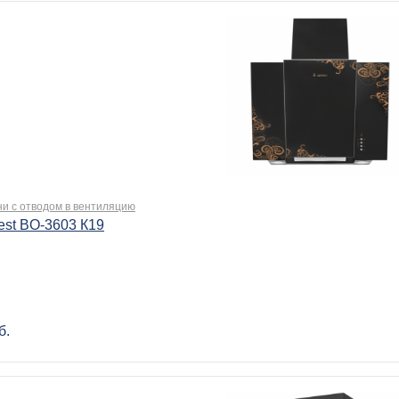
ни с отводом в вентиляцию
est BO-3603 К19
б.