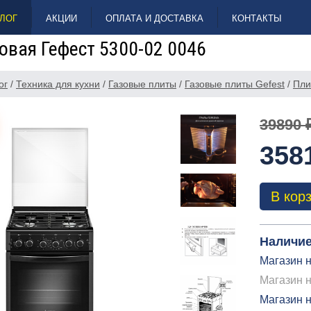
ЛОГ
АКЦИИ
ОПЛАТА И ДОСТАВКА
КОНТАКТЫ
овая Гефест 5300-02 0046
ог
/
Техника для кухни
/
Газовые плиты
/
Газовые плиты Gefest
/
Пли
39890 
358
В кор
Наличие
Магазин н
Магазин н
Магазин 