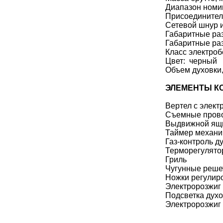
Диапазон номи
Присоединитель
Сетевой шнур и
Габаритные ра
Габаритные раз
Класс электроб
Цвет: черный
Объем духовки,
ЭЛЕМЕНТЫ К
Вертел с элек
Съемные пров
Выдвижной ящи
Таймер механи
Газ-контроль д
Терморегулятор
Гриль
Чугунные решет
Ножки регулир
Электророзжиг 
Подсветка дух
Электророзжиг 