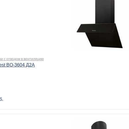
ни с отводом в вентиляцию
est BO-3604 Д2А
б.