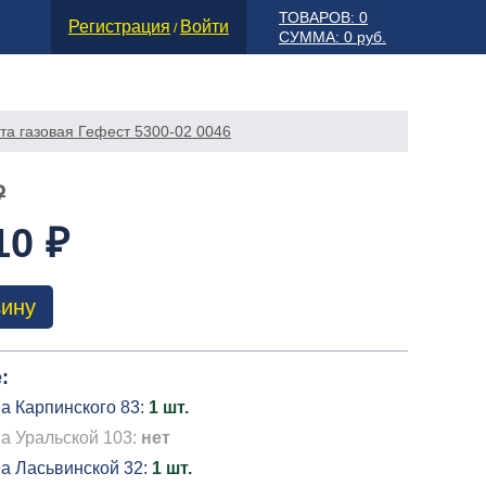
ТОВАРОВ: 0
Регистрация
Войти
/
СУММА: 0 руб.
та газовая Гефест 5300-02 0046
₽
10 ₽
зину
:
а Карпинского 83:
1 шт.
а Уральской 103:
нет
на Ласьвинской 32:
1 шт.