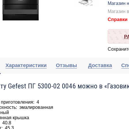
Магазин н
Магазин 
Справки п
Р
Сохраните
Характеристики
Отзывы
Доставка
Сп
ту Gefest ПГ 5300-02 0046 можно в «Газовик
 приготовления: 4
рхность: эмалированная
нный
янная крышка
: 40.8
г: 45.3