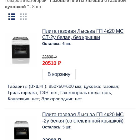
Товаров в категории
"Газовые плиты Лысьва с газовой
духовкой ":
8 шт.
Плита газовая Лысьва ГП 4к20 МС
СТ-2у белая, без крышки
Осталось: 6 шт.
22890 ₽
20510 ₽
В корзину
Габариты (В×Ш×Г):
850×50×600 мм
Духовка:
газовая
Гриль горелка, ТЭН:
нет
Газ-контроль стола:
есть
Конвекция:
нет
Электроподжиг:
нет
Плита газовая Лысьва ГП 4к20 МС
-2у белая (со стеклянной крышкой)
Осталось: 5 шт.