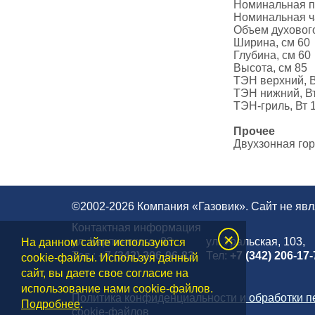
Номинальная п
Номинальная ча
Объем духового
Ширина, см 60
Глубина, см 60
Высота, см 85
ТЭН верхний, В
ТЭН нижний, В
ТЭН-гриль, Вт 
Прочее
Двухзонная гор
©2002-2026 Компания «Газовик». Сайт не яв
Контактная информация
×
ул. Карпинского, 83
ул. Уральская, 103,
На данном сайте используются
Тел.:
+7 (342) 206-06-83
Тел:
+7 (342) 206-17-
cookie-файлы. Используя данный
сайт, вы даете свое согласие на
использование нами cookie-файлов.
Политика конфиденциальности и обработки 
Подробнее
.
cookie-файлов