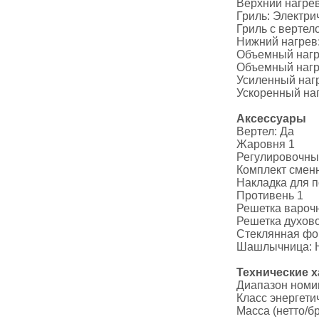
Верхний нагрев
Гриль: Электри
Гриль с вертел
Нижний нагрев:
Объемный нагр
Объемный нагре
Усиленный нагр
Ускоренный наг
Аксессуары
Вертел: Да
Жаровня 1
Регулировочны
Комплект сменн
Накладка для п
Противень 1
Решетка вароч
Решетка духов
Стеклянная фор
Шашлычница: 
Технические х
Диапазон номин
Класс энергети
Масса (нетто/бр