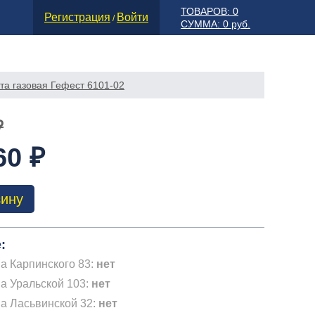
ТОВАРОВ: 0
Регистрация
Войти
/
СУММА: 0 руб.
та газовая Гефест 6101-02
₽
60 ₽
зину
:
а Карпинского 83:
нет
а Уральской 103:
нет
на Ласьвинской 32:
нет