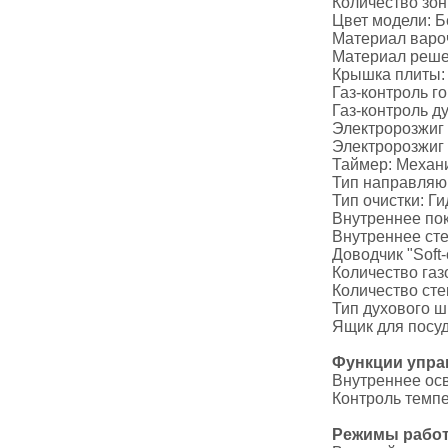
Количество зон
Цвет модели: 
Материал варо
Материал решет
Крышка плиты:
Газ-контроль го
Газ-контроль д
Электророзжиг 
Электророзжиг 
Таймер: Механ
Тип направляю
Тип очистки: Г
Внутреннее по
Внутреннее ст
Доводчик "Soft-
Количество газ
Количество сте
Тип духового 
Ящик для посу
Функции упра
Внутреннее ос
Контроль темп
Режимы работ