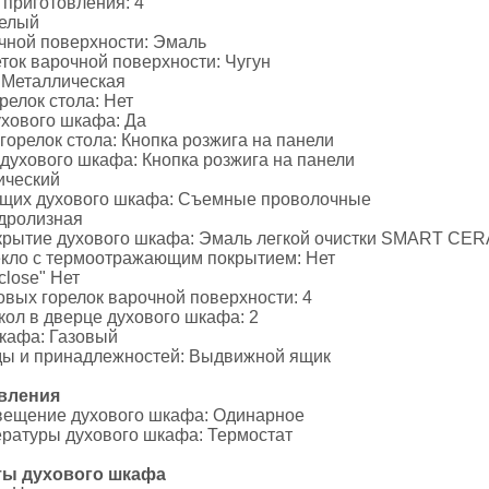
 приготовления: 4
Белый
чной поверхности: Эмаль
ок варочной поверхности: Чугун
 Металлическая
релок стола: Нет
ухового шкафа: Да
горелок стола: Кнопка розжига на панели
духового шкафа: Кнопка розжига на панели
ический
щих духового шкафа: Съемные проволочные
идролизная
крытие духового шкафа: Эмаль легкой очистки SMART CE
екло с термоотражающим покрытием: Нет
close" Нет
овых горелок варочной поверхности: 4
кол в дверце духового шкафа: 2
шкафа: Газовый
ды и принадлежностей: Выдвижной ящик
вления
вещение духового шкафа: Одинарное
ературы духового шкафа: Термостат
ы духового шкафа