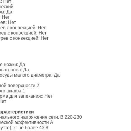
: Нет
ческий
ом: Да
 Нет
ев: Нет
в с конвекцией: Нет
ев с конвекцией: Нет
рев с конвекцией: Нет
е ножки: Да
ых сопел: Да
осуды малого диаметра: Да
ной поверхности 2
ого шкафа 1
ма для запекания:: Нет
Нет
арактеристики
ального напряжения сети, В 220-230
ческой эффективности A
утто), кг не более 43,8