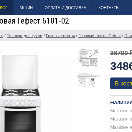
ЛОГ
АКЦИИ
ОПЛАТА И ДОСТАВКА
КОНТАКТЫ
овая Гефест 6101-02
ог
/
Техника для кухни
/
Газовые плиты
/
Газовые плиты Gefest
/
Пли
38790 
348
В кор
Наличие
Магазин н
Магазин н
Магазин 