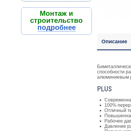
Монтаж и
строительство
подробнее
Описание
Биметаллически
способности ра
алюминиевым 
PLUS
Современны
100% пере
Отличный т
Повышенная
Рабочее да
Давление р