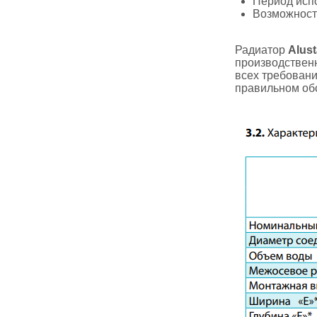
Период испо
Возможность
Радиатор
Alust
производствен
всех требовани
правильном об