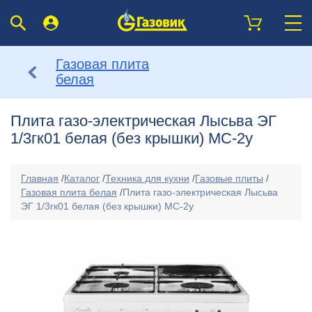
Газовая плита
белая
Плита газо-электрическая Лысьва ЭГ
1/3гк01 белая (без крышки) МС-2у
Главная
/
Каталог
/
Техника для кухни
/
Газовые плиты
/
Газовая плита белая
/
Плита газо-электрическая Лысьва
ЭГ 1/3гк01 белая (без крышки) МС-2у