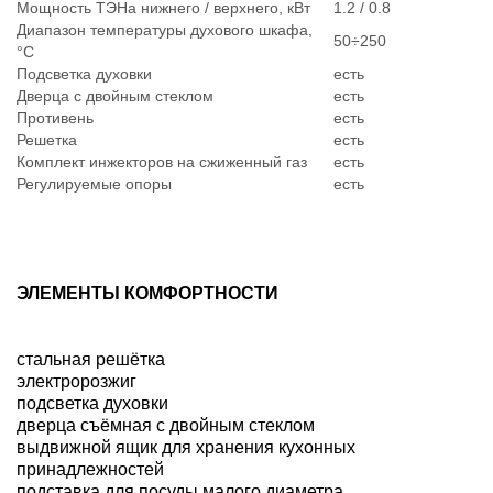
Мощность ТЭНа нижнего / верхнего, кВт
1.2 / 0.8
Диапазон температуры духового шкафа,
50÷250
°С
Подсветка духовки
есть
Дверца с двойным стеклом
есть
Противень
есть
Решетка
есть
Комплект инжекторов на сжиженный газ
есть
Регулируемые опоры
есть
ЭЛЕМЕНТЫ КОМФОРТНОСТИ
стальная решётка
электророзжиг
подсветка духовки
дверца съёмная с двойным стеклом
выдвижной ящик для хранения кухонных
принадлежностей
подставка для посуды малого диаметра