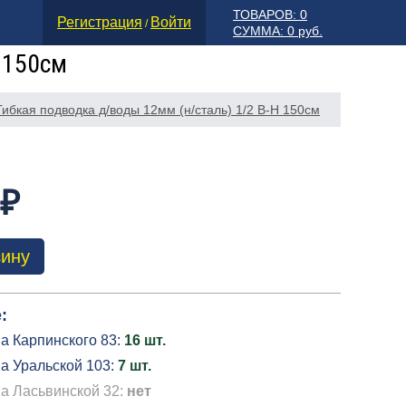
ТОВАРОВ: 0
Регистрация
Войти
/
СУММА: 0 руб.
 150см
Гибкая подводка д/воды 12мм (н/сталь) 1/2 В-Н 150см
 ₽
зину
:
а Карпинского 83:
16 шт.
а Уральской 103:
7 шт.
на Ласьвинской 32:
нет