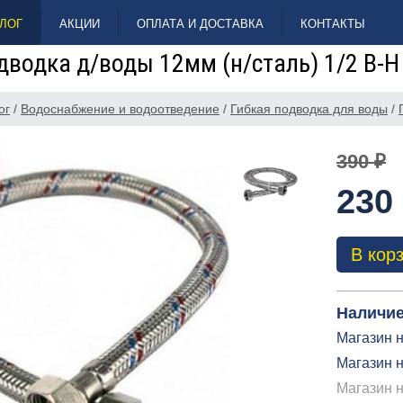
ЛОГ
АКЦИИ
ОПЛАТА И ДОСТАВКА
КОНТАКТЫ
дводка д/воды 12мм (н/сталь) 1/2 В-Н
ог
/
Водоснабжение и водоотведение
/
Гибкая подводка для воды
/
390 ₽
230
В кор
Наличие
Магазин н
Магазин н
Магазин 