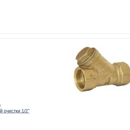
.
у
й очистки 1/2"