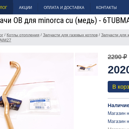
ЛОГ
АКЦИИ
ОПЛАТА И ДОСТАВКА
КОНТАКТЫ
ачи ОВ для minorca cu (медь) - 6TUBM
ог
/
Котлы отопления
/
Запчасти для газовых котлов
/
Запчасти для
MAIM27
2290 ₽
202
В кор
Наличие
Магазин н
Магазин н