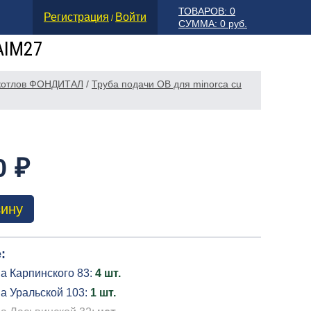
ТОВАРОВ: 0
Регистрация
Войти
/
СУММА: 0 руб.
AIM27
 котлов ФОНДИТАЛ
/
Труба подачи ОВ для minorca cu
0 ₽
зину
:
а Карпинского 83:
4 шт.
а Уральской 103:
1 шт.