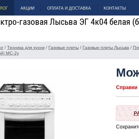
ЛОГ
АКЦИИ
ОПЛАТА И ДОСТАВКА
КОНТАКТЫ
ктро-газовая Лысьва ЭГ 4к04 белая (б
ог
/
Техника для кухни
/
Газовые плиты
/
Газовые плиты Лысьва
/
Пл
ой) МС-2у
Мож
Справки п
Р
Сохраните