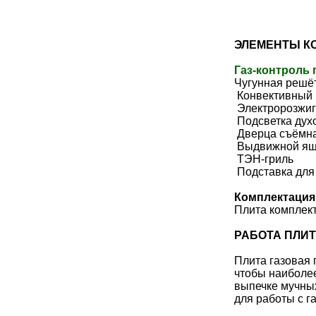
ЭЛЕМЕНТЫ К
Газ-контроль 
Чугунная решё
Конвективный 
Электророзжиг
Подсветка дух
Дверца съёмна
Выдвижной ящи
ТЭН-гриль
Подставка для
Комплектация
Плита комплект
РАБОТА ПЛИТ
Плита газовая 
чтобы наиболе
выпечке мучных
для работы с г