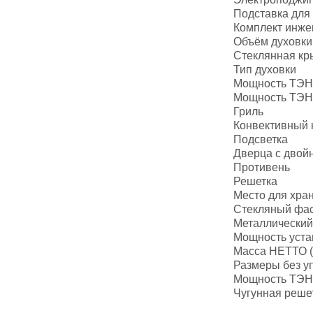
Подставка для
Комплект инже
Объём духовки,
Стеклянная к
Тип духовки
Мощность ТЭНа 
Мощность ТЭН-
Гриль
Конвективный 
Подсветка
Дверца с двой
Противень
Решетка
Место для хра
Стекляный фа
Металлический
Мощность уста
Масса НЕТТО (
Размеры без уп
Мощность ТЭН,
Чугунная реше