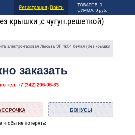
ТОВАРОВ: 0
Регистрация
Войти
/
СУММА: 0 руб.
ез крышки ,с чугун.решеткой)
ита электро-газовая Лысьва ЭГ 4к04 белая (без крышки
но заказать
о тел: +7 (342) 206-06-83
АССРОЧКА
БОНУСЫ
 чтобы не потерять: