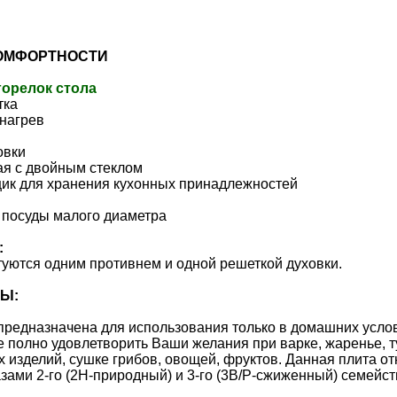
ОМФОРТНОСТИ
горелок стола
тка
нагрев
овки
я с двойным стеклом
к для хранения кухонных принадлежностей
 посуды малого диаметра
:
уются одним противнем и одной решеткой духовки.
Ы:
предназначена для использования только в домашних услови
е полно удовлетворить Ваши желания при варке, жаренье, 
 изделий, сушке грибов, овощей, фруктов. Данная плита отн
азами 2-го (2H-природный) и 3-го (3B/P-сжиженный) семейст