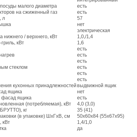
 посуды малого диаметра
есть
кторов на сжиженный газ
есть
 л
57
рышка
нет
электрическая
нижнего / верхнего, кВт
1,0,/1,4
гриль, кВт
1,6
есть
нагрев
есть
есть
ным стеклом
есть
есть
есть
нения кухонных принадлежностей
выдвижной ящик
сад ящика
нет
 фасад ящика
есть
новленная (потребляемая), кВт
4,0 (3,0)
БРУТТО), кг
35 (41)
аковки (в упаковке) ШхГхВ, см
50х60х84 (55х67х95)
 кВт
1,4/1,0
тка
да