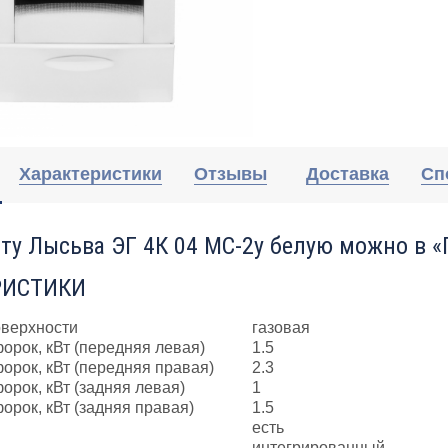
Характеристики
Отзывы
Доставка
Сп
ту Лысьва ЭГ 4К 04 МС-2у белую можно в «
РИСТИКИ
оверхности
газовая
орок, кВт (передняя левая)
1.5
орок, кВт (передняя правая)
2.3
рок, кВт (задняя левая)
1
рок, кВт (задняя правая)
1.5
есть
интегрированный