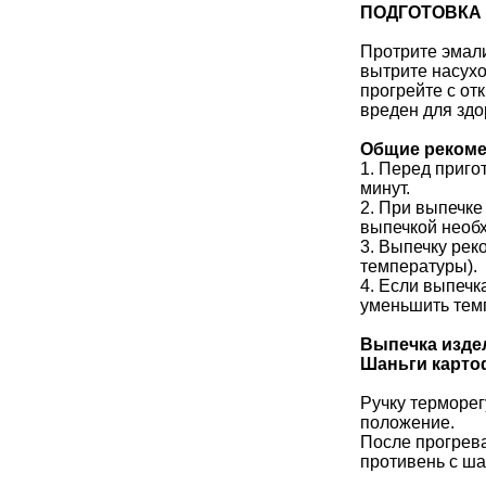
ПОДГОТОВКА 
Протрите эмали
вытрите насух
прогрейте с от
вреден для здо
Общие реком
1. Перед приго
минут.
2. При выпечке
выпечкой необх
3. Выпечку рек
температуры).
4. Если выпечк
уменьшить тем
Выпечка издел
Шаньги карт
Ручку терморег
положение.
После прогрева
противень с ша