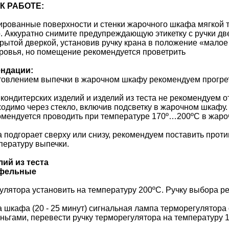
К РАБОТЕ:
рованные поверхности и стенки жарочного шкафа мягкой т
о. Аккуратно снимите предупреждающую этикетку с ручки 
крытой дверкой, установив ручку крана в положение «мало
ровья, но помещение рекомендуется проветрить
ендации:
товлением выпечки в жарочном шкафу рекомендуем прогрет
 кондитерских изделий и изделий из теста не рекомендуем 
одимо через стекло, включив подсветку в жарочном шкафу.
омендуется проводить при температуре 170º…200ºС в жаро
а подгорает сверху или снизу, рекомендуем поставить прот
пературу выпечки.
ий из теста
офельные
улятора установить на температуру 200ºС. Ручку выбора 
 шкафа (20 - 25 минут) сигнальная лампа терморегулятора
ньгами, перевести ручку терморегулятора на температуру 