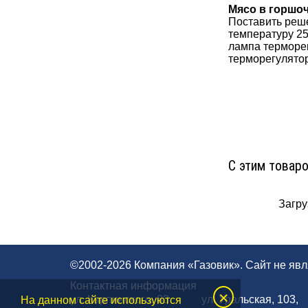
Мясо в горшо
Поставить реше
температуру 25
лампа терморег
терморегулятор
С этим товар
Загруз
©2002-2026 Компания «Газовик». Сайт не яв
Контактная информация
×
ул. Карпинского, 83
ул. Уральская, 103,
На данном сайте используются