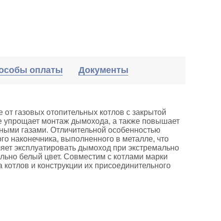
особы оплаты
Документы
 от газовых отопительных котлов с закрытой
убе упрощает монтаж дымохода, а также повышает
дными газами. Отличительной особенностью
о наконечника, выполненного в металле, что
ляет эксплуатировать дымоход при экстремально
ально белый цвет. Совместим с котлами марки
 котлов и конструкции их присоединительного