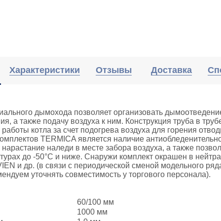
Характеристики
Отзывы
Доставка
Сп
иального дымохода позволяет организовать дымоотведение
ия, а также подачу воздуха к ним. Конструкция труба в тр
работы котла за счет подогрева воздуха для горения отво
омплектов TERMICA является наличие антиобледенительног
нарастание наледи в месте забора воздуха, а также позво
турах до -50°С и ниже. Снаружи комплект окрашен в нейтр
EN и др. (в связи с периодической сменой модельного ряда
мендуем уточнять совместимость у торгового персонала).
60/100 мм
1000 мм