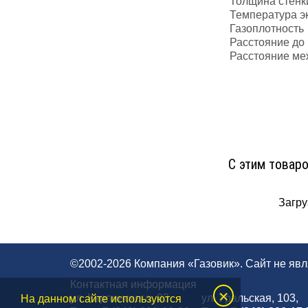
Толщина стенк
Температура э
Газоплотность
Расстояние до
Расстояние ме
С этим товар
Загруз
©2002-2026 Компания «Газовик». Сайт не яв
Контактная информация
×
ул. Карпинского, 83
ул. Уральская, 103,
На данном сайте используются