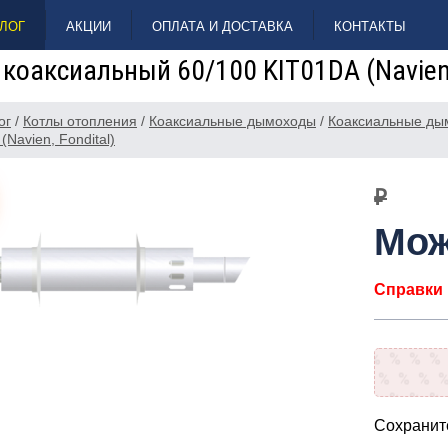
ЛОГ
АКЦИИ
ОПЛАТА И ДОСТАВКА
КОНТАКТЫ
коаксиальный 60/100 KIT01DA (Navien,
ог
/
Котлы отопления
/
Коаксиальные дымоходы
/
Коаксиальные ды
(Navien, Fondital)
₽
Мож
Справки п
Сохраните