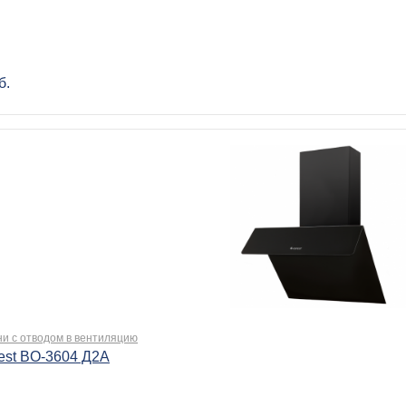
б.
ни с отводом в вентиляцию
est BO-3604 Д2А