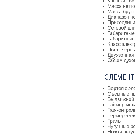
Крышка: бе
Масса нетто,
Масса брутто
Диапазон н
Присоединит
Сетевой шну
Габаритные
Габаритные 
Класс элект
Цвет: черн
Двухзонная 
Объем духов
ЭЛЕМЕНТ
Вертел с э
Съемные пр
Выдвижной 
Таймер мех
Газ-контрол
Терморегуля
Гриль
Чугунные ре
Ножки регу