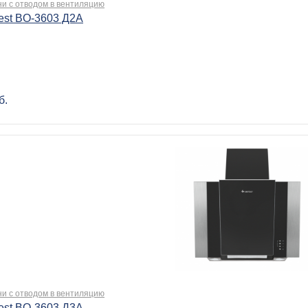
ни с отводом в вентиляцию
est BO-3603 Д2А
б.
ни с отводом в вентиляцию
est BO-3603 Д3А