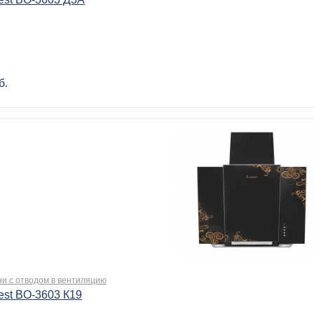
б.
ни с отводом в вентиляцию
est BO-3603 К19