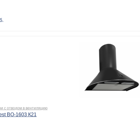
б.
ни с отводом в вентиляцию
est BO-1603 К21