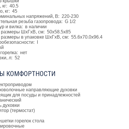
з крышки
 кг: 40.5
, кг: 45
оминальных напряжений, В: 220-230
ельная резьба газопровода: G 1/2
р и вилка: в наличии
 размеры ШхГхВ, см: 50x58.5x85
размеры в упаковке ШхГхВ, см: 55.6x70.0x96.4
робезопасности: I
ый
горелка: нет
ки, л: 52
Ы КОМФОРТНОСТИ
лектроприводом
оволочные направляющие духовки
ящик для посуды и принадлежностей
анический
ь духовки
тор (термостат)
шетки горелок стола
лировочные