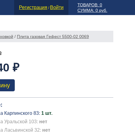
ТОВАРОВ: 0
Регистрация
Войти
/
СУММА: 0 руб.
уховкой
/
Плита газовая Гефест 5500-02 0069
₽
40 ₽
зину
:
а Карпинского 83:
1 шт.
а Уральской 103:
нет
на Ласьвинской 32:
нет