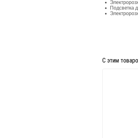
Электророзж
Подсветка 
Электророзж
С этим товар