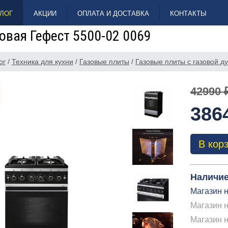
ЛОГ
АКЦИИ
ОПЛАТА И ДОСТАВКА
КОНТАКТЫ
овая Гефест 5500-02 0069
ог
/
Техника для кухни
/
Газовые плиты
/
Газовые плиты с газовой д
42990 
386
В кор
Наличие
Магазин н
Магазин н
Магазин 