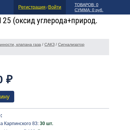
ТОВАРОВ: 0
Регистрация
Войти
/
СУММА: 0 руб.
 25 (оксид углерода+природ.
нности, клапана газа
/
САКЗ
/
Сигнализатор
0 ₽
зину
:
а Карпинского 83:
30 шт.