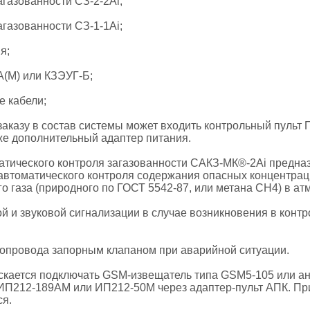
агазованности СЗ-2-2Аi;
агазованности СЗ-1-1Аi;
я;
А(М) или КЗЭУГ-Б;
е кабели;
заказу в состав системы может входить контрольный пульт 
кже дополнительный адаптер питания.
тического контроля загазованности САКЗ-МК®-2Аi предназ
втоматического контроля содержания опасных концентраций
о газа (природного по ГОСТ 5542-87, или метана СН4) в а
й и звуковой сигнализации в случае возникновения в кон
зопровода запорным клапаном при аварийной ситуации.
ускается подключать GSM-извещатель типа GSM5-105 или а
ИП212-189АМ или ИП212-50М через адаптер-пульт АПК. Пр
ся.