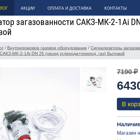
ЛОГ
АКЦИИ
ОПЛАТА И ДОСТАВКА
КОНТАКТЫ
тор загазованности САКЗ-МК-2-1Аi DN
вой
ог
/
Внутридомовое газовое оборудование
/
Сигнализаторы загазова
 САКЗ-МК-2-1Аi DN 25 (оксид углерода+природ. газ) Бытовой
7190 ₽
643
В кор
Наличие
Магазин н