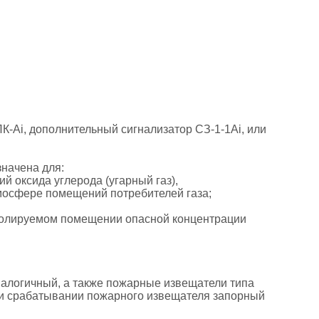
ПК-Аi, дополнительный сигнализатор СЗ-1-1Аi, или
начена для:
 оксида углерода (угарный газ),
тмосфере помещений потребителей газа;
тролируемом помещении опасной концентрации
налогичный, а также пожарные извещатели типа
и срабатывании пожарного извещателя запорный