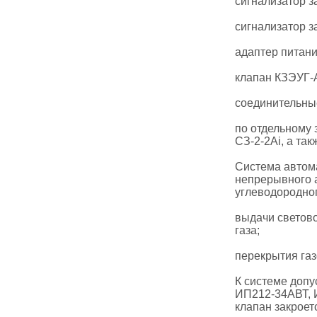
сигнализатор з
сигнализатор з
адаптер питани
клапан КЗЭУГ-
соединительны
по отдельному 
СЗ-2-2Аi, а та
Система автома
непрерывного а
углеводородног
выдачи светово
газа;
перекрытия га
К системе доп
ИП212-34АВТ, 
клапан закроет