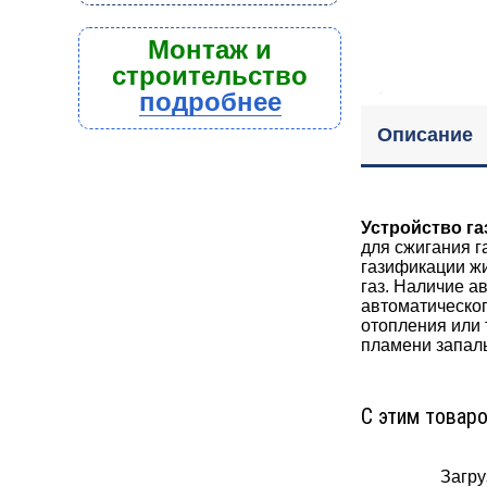
Монтаж и
строительство
подробнее
Описание
Устройство га
для сжигания г
газификации ж
газ. Наличие а
автоматическог
отопления или 
пламени запаль
С этим товар
Загруз