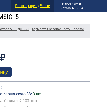
ТОВАРОВ: 0
Регистрация
Войти
/
СУММА: 0 руб.
RMSIC15
 котлов ФОНДИТАЛ
/
Термостат безопасности Fondital
 ₽
зину
:
а Карпинского 83:
3 шт.
а Уральской 103:
нет