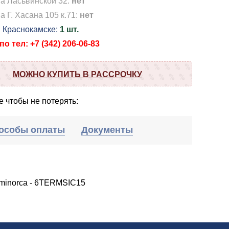
на Ласьвинской 32:
нет
а Г. Хасана 105 к.71:
нет
в Краснокамске:
1 шт.
о тел: +7 (342) 206-06-83
МОЖНО КУПИТЬ В РАССРОЧКУ
 чтобы не потерять:
особы оплаты
Документы
l minorca - 6TERMSIC15