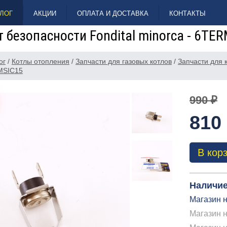
ЛОГ
АКЦИИ
ОПЛАТА И ДОСТАВКА
КОНТАКТЫ
 безопасности Fondital minorca - 6TE
ог
/
Котлы отопления
/
Запчасти для газовых котлов
/
Запчасти для
MSIC15
990 ₽
810
В кор
Наличие
Магазин н
Магазин н