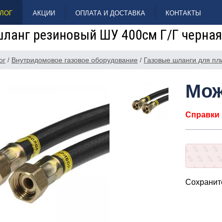
ЛОГ
АКЦИИ
ОПЛАТА И ДОСТАВКА
КОНТАКТЫ
шланг резиновый ШУ 400см Г/Г черная
ог
/
Внутридомовое газовое оборудование
/
Газовые шланги для пл
Мож
Справки п
Сохраните