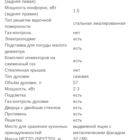
(задняя левая)
Мощность конфорок, кВт
1.5
(задняя правая)
Тип решетки варочной
стальная эмалированная
поверхности
Газ-контроль
нет
Электроподжиг
есть
Подставка для посуды малого
есть
диаметра
Комплект инжекторов на
есть
сжиженный газ
Стеклянная крышка
нет
Тип духовки
газовая
Объём духовки, л
57
Мощность, кВт
2.3
Подсветка
есть
Газ-контроль духовки
есть
Дверца с двойным стеклом
есть
Противень
есть
Решетка
есть
Место для хранения кухонных
выдвижной ящик с
принадлежностей
металлическим фасадом
Масса НЕТТО (БРУТТО), кг
32 (38)