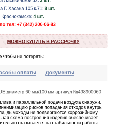
на Ласьвинской 32:
3 шт.
а Г. Хасана 105 к.71:
8 шт.
в Краснокамске:
4 шт.
о тел: +7 (342) 206-06-83
МОЖНО КУПИТЬ В РАССРОЧКУ
 чтобы не потерять:
особы оплаты
Документы
/UE диаметр 60 мм/100 мм артикул №498900060
плива и параллельной подачи воздуха снаружи.
минимизацию рисков попадания отходов внутрь
ли, дымоходы не подвергаются коррозийному
ьная схема построения изделия обеспечивает
ительно сказывается на стабильности работы