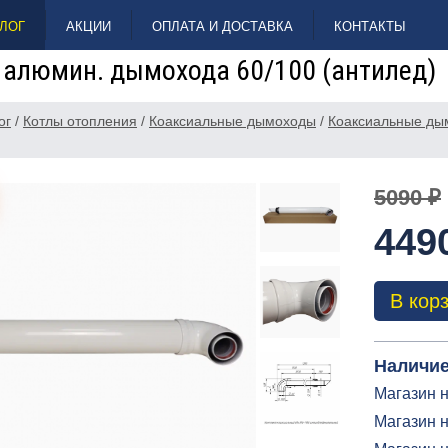
ЛОГ
АКЦИИ
ОПЛАТА И ДОСТАВКА
КОНТАКТЫ
 алюмин. дымохода 60/100 (антилед)
ог
/
Котлы отопления
/
Коаксиальные дымоходы
/
Коаксиальные ды
5090 ₽
449
В кор
Наличие
Магазин н
Магазин н