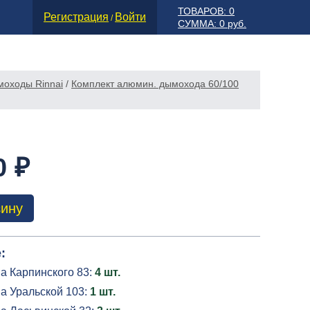
ТОВАРОВ: 0
Регистрация
Войти
/
СУММА: 0 руб.
моходы Rinnai
/
Комплект алюмин. дымохода 60/100
0 ₽
зину
:
а Карпинского 83:
4 шт.
а Уральской 103:
1 шт.