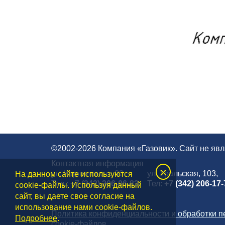
©2002-2026 Компания «Газовик». Сайт не яв
Контактная информация
×
ул. Карпинского, 83
ул. Уральская, 103,
На данном сайте используются
Тел.:
+7 (342) 206-06-83
Тел:
+7 (342) 206-17-
cookie-файлы. Используя данный
сайт, вы даете свое согласие на
использование нами cookie-файлов.
Политика конфиденциальности и обработки 
Подробнее
.
cookie-файлов