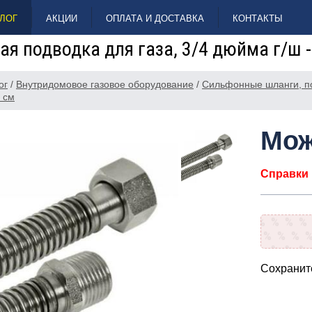
ЛОГ
АКЦИИ
ОПЛАТА И ДОСТАВКА
КОНТАКТЫ
я подводка для газа, 3/4 дюйма г/ш -
ог
/
Внутридомовое газовое оборудование
/
Сильфонные шланги, по
 см
Мож
Справки п
Сохраните