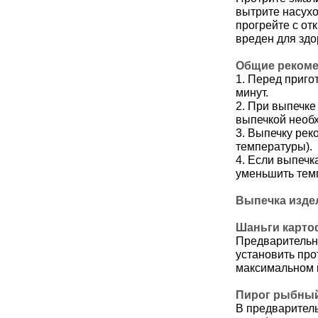
вытрите насух
прогрейте с от
вреден для здо
Общие реком
1. Перед приго
минут.
2. При выпечке
выпечкой необх
3. Выпечку рек
температуры).
4. Если выпечк
уменьшить тем
Выпечка издел
Шаньги карт
Предварительно
установить про
максимальном 
Пирог рыбны
В предваритель