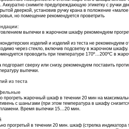
о. Аккуратно снимите предупреждающую этикетку с ручки 
крытой дверкой, установив ручку крана в положение «мало
ровья, но помещение рекомендуется проветрить
ендации:
товлением выпечки в жарочном шкафу рекомендуем прогрет
 кондитерских изделий и изделий из теста не рекомендуем 
одимо через стекло, включив подсветку в жарочном шкафу.
омендуется проводить при температуре 170º…200ºС в жаро
а подгорает сверху или снизу, рекомендуем поставить прот
пературу выпечки.
ий из теста
офельные
 прогреть жарочный шкаф в течении 20 мин на максимальн
тивень с шаньгами (при этом температура в шкафу снизитс
пламени. Время выпечки 15…20 мин.
й
но прогретый в течении 20 мин. шкаф (стрелка индикатора 