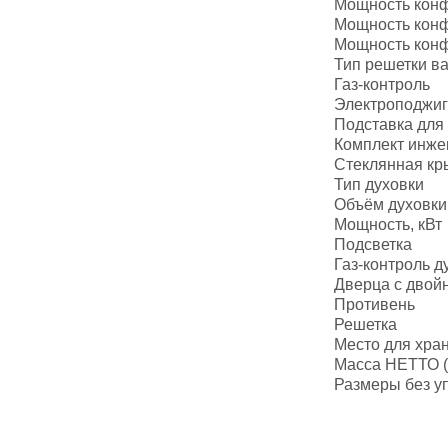
Мощность конф
Мощность конфо
Мощность конфо
Тип решетки в
Газ-контроль
Электроподжиг
Подставка для
Комплект инже
Стеклянная к
Тип духовки
Объём духовки,
Мощность, кВт
Подсветка
Газ-контроль д
Дверца с двой
Противень
Решетка
Место для хра
Масса НЕТТО (
Размеры без уп