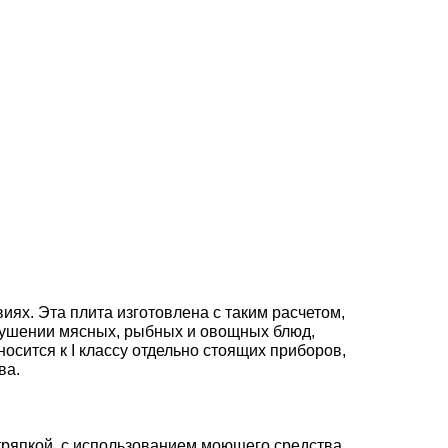
ях. Эта плита изготовлена с таким расчетом,
тушении мясных, рыбных и овощных блюд,
осится к I классу отдельно стоящих приборов,
ва.
ряпкой, с использованием моющего средства,