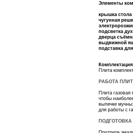
Элементы ком
крышка стола
чугунная реше
электророзжи
подсветка ду
дверца съёмн
выдвижной ящ
подставка дл
Комплектация
Плита комплект
РАБОТА ПЛИТ
Плита газовая 
чтобы наиболе
выпечке мучных
для работы с г
ПОДГОТОВКА 
Протрите эмали