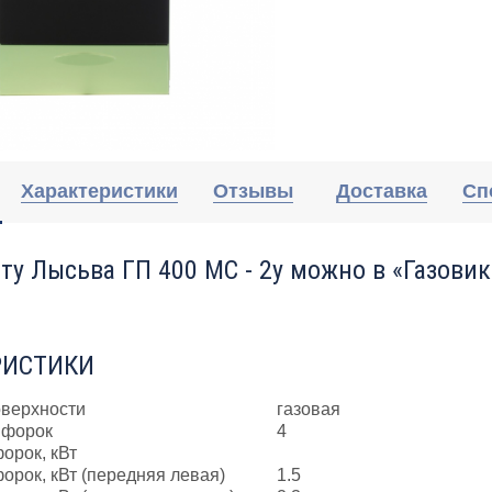
Характеристики
Отзывы
Доставка
Сп
ту Лысьва ГП 400 МС - 2у можно в «Газовик
РИСТИКИ
оверхности
газовая
нфорок
4
орок, кВт
орок, кВт (передняя левая)
1.5