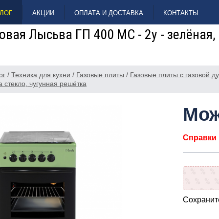
ЛОГ
АКЦИИ
ОПЛАТА И ДОСТАВКА
КОНТАКТЫ
овая Лысьва ГП 400 МС - 2у - зелёная,
ог
/
Техника для кухни
/
Газовые плиты
/
Газовые плиты с газовой д
а стекло, чугунная решётка
Мож
Справки п
Сохраните