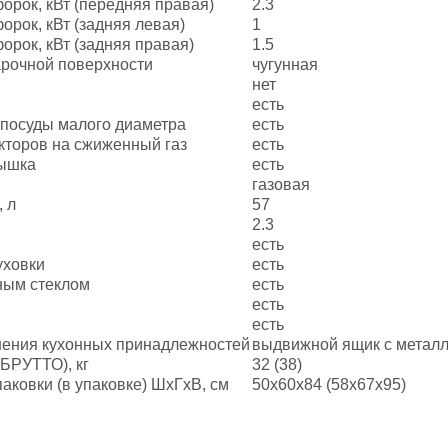
орок, кВт (передняя правая)
2.3
рок, кВт (задняя левая)
1
рок, кВт (задняя правая)
1.5
арочной поверхности
чугунная
нет
есть
 посуды малого диаметра
есть
кторов на сжиженный газ
есть
рышка
есть
газовая
 л
57
2.3
есть
уховки
есть
ным стеклом
есть
есть
есть
нения кухонных принадлежностей
выдвижной ящик с метал
БРУТТО), кг
32 (38)
аковки (в упаковке) ШхГхВ, см
50х60х84 (58х67х95)