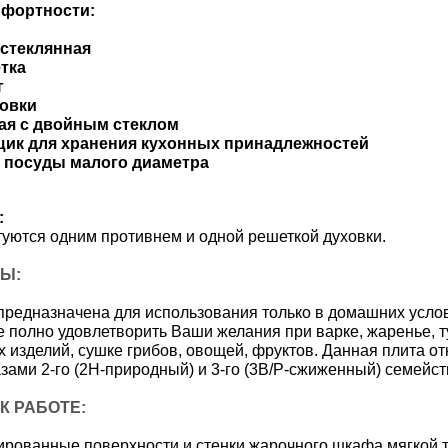
фортности:
 стеклянная
тка
г
ховки
ая с двойным стеклом
ик для хранения кухонных принадлежностей
я посуды малого диаметра
:
уются одним противнем и одной решеткой духовки.
Ы:
предназначена для использования только в домашних услови
е полно удовлетворить Ваши желания при варке, жаренье, 
 изделий, сушке грибов, овощей, фруктов. Данная плита отн
азами 2-го (2H-природный) и 3-го (3B/P-сжиженный) семейст
К РАБОТЕ:
рованные поверхности и стенки жарочного шкафа мягкой т