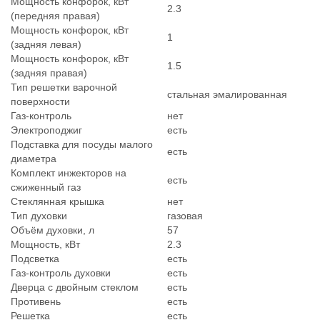
Мощность конфорок, кВт
2.3
(передняя правая)
Мощность конфорок, кВт
1
(задняя левая)
Мощность конфорок, кВт
1.5
(задняя правая)
Тип решетки варочной
стальная эмалированная
поверхности
Газ-контроль
нет
Электроподжиг
есть
Подставка для посуды малого
есть
диаметра
Комплект инжекторов на
есть
сжиженный газ
Стеклянная крышка
нет
Тип духовки
газовая
Объём духовки, л
57
Мощность, кВт
2.3
Подсветка
есть
Газ-контроль духовки
есть
Дверца с двойным стеклом
есть
Противень
есть
Решетка
есть