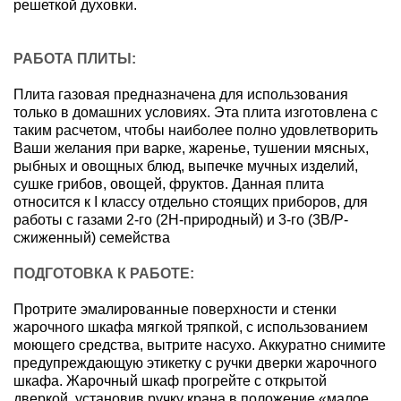
решеткой духовки.
РАБОТА ПЛИТЫ:
Плита газовая предназначена для использования
только в домашних условиях. Эта плита изготовлена с
таким расчетом, чтобы наиболее полно удовлетворить
Ваши желания при варке, жаренье, тушении мясных,
рыбных и овощных блюд, выпечке мучных изделий,
сушке грибов, овощей, фруктов. Данная плита
относится к I классу отдельно стоящих приборов, для
работы с газами 2-го (2H-природный) и 3-го (3B/P-
сжиженный) семейства
ПОДГОТОВКА К РАБОТЕ:
Протрите эмалированные поверхности и стенки
жарочного шкафа мягкой тряпкой, с использованием
моющего средства, вытрите насухо. Аккуратно снимите
предупреждающую этикетку с ручки дверки жарочного
шкафа. Жарочный шкаф прогрейте с открытой
дверкой, установив ручку крана в положение «малое