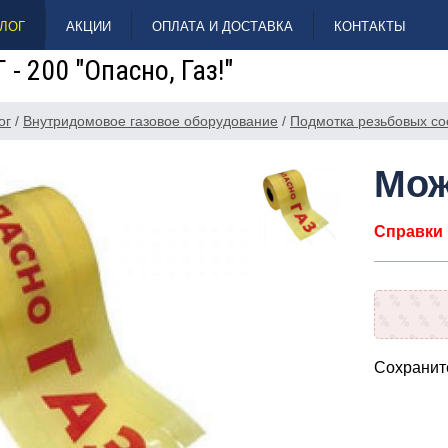
ЛОГ
АКЦИИ
ОПЛАТА И ДОСТАВКА
КОНТАКТЫ
 - 200 "Опасно, Газ!"
ог
/
Внутридомовое газовое оборудование
/
Подмотка резьбовых с
Мож
Справки п
Сохраните