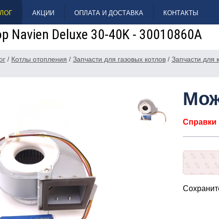
ЛОГ
АКЦИИ
ОПЛАТА И ДОСТАВКА
КОНТАКТЫ
р Navien Deluxe 30-40K - 30010860A
ог
/
Котлы отопления
/
Запчасти для газовых котлов
/
Запчасти для 
Мож
Справки п
Сохраните