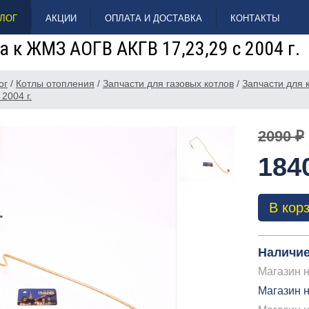
ЛОГ
АКЦИИ
ОПЛАТА И ДОСТАВКА
КОНТАКТЫ
 к ЖМЗ АОГВ АКГВ 17,23,29 с 2004 г.
ог
/
Котлы отопления
/
Запчасти для газовых котлов
/
Запчасти для
2004 г.
2090 ₽
184
В кор
Наличие
Магазин н
Магазин н