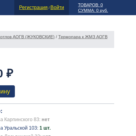
ТОВАРОВ: 0
Регистрация
Войти
/
СУММА: 0 руб.
 котлов АОГВ (ЖУКОВСКИЕ)
/
Термопара к ЖМЗ АОГВ
0 ₽
зину
:
а Карпинского 83:
нет
а Уральской 103:
1 шт.