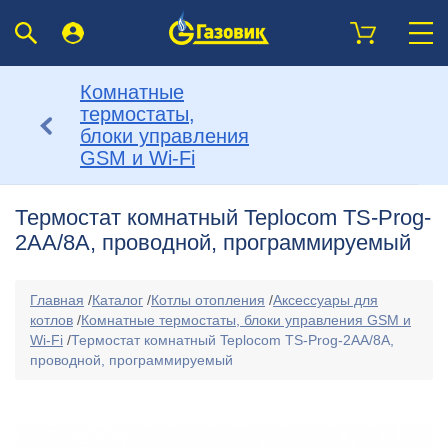
Комнатные
термостаты,
блоки управления
GSM и Wi-Fi
Термостат комнатный Teplocom TS-Prog-
2AA/8A, проводной, программируемый
Главная
/
Каталог
/
Котлы отопления
/
Аксессуары для
котлов
/
Комнатные термостаты, блоки управления GSM и
Wi-Fi
/
Термостат комнатный Teplocom TS-Prog-2AA/8A,
проводной, программируемый