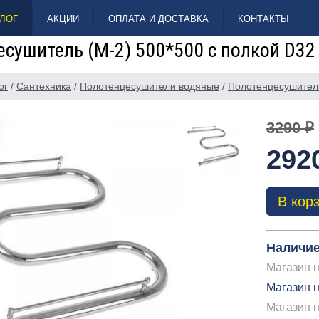
ЛОГ
АКЦИИ
ОПЛАТА И ДОСТАВКА
КОНТАКТЫ
сушитель (М-2) 500*500 с полкой D32
ог
/
Сантехника
/
Полотенцесушители водяные
/
Полотенцесушитель
3290 ₽
292
В кор
Наличие
Магазин н
Магазин н
Магазин 