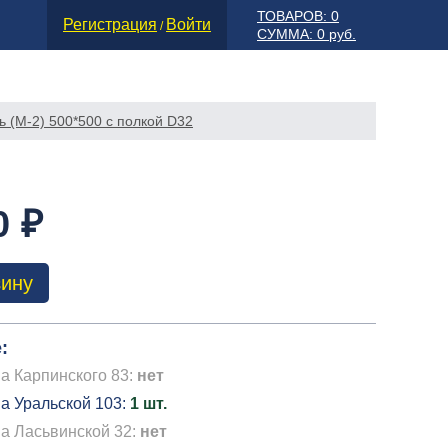
ТОВАРОВ: 0
Регистрация
Войти
/
СУММА: 0 руб.
 (М-2) 500*500 с полкой D32
0 ₽
зину
:
а Карпинского 83:
нет
а Уральской 103:
1 шт.
на Ласьвинской 32:
нет