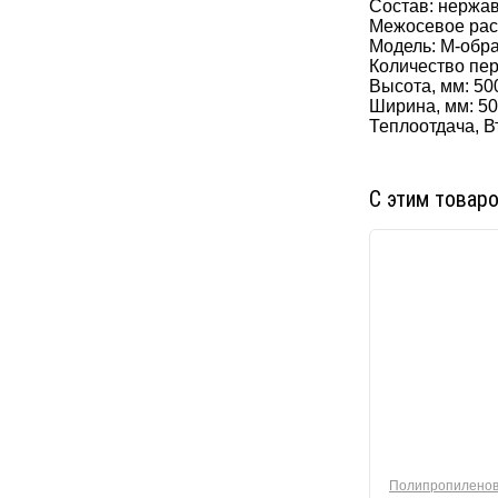
Состав: нержа
Межосевое рас
Модель: М-обр
Количество пер
Высота, мм: 50
Ширина, мм: 5
Теплоотдача, Вт
С этим товар
Полипропиленов