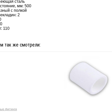
веющая сталь
стояние, мм: 500
азный с полкой
екладин: 2
0
00
: 110
ом так же смотрели:
ые фитинги