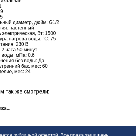
тикальная
1
59
45
ьный диаметр, дюйм: G1/2
ния: настенный
 электрическая, Вт: 1500
ура нагрева воды, °С: 75
тания: 230 В
 2 часа 50 минут
 воды, мПа: 0.6
чения без воды: Да
утренний бак, мес: 60
делие, мес: 24
ом так же смотрели:
ка...
ляется публичной офертой. Все права защищены.