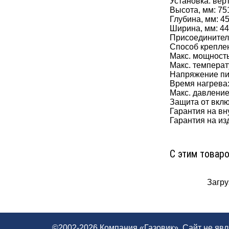
Установка: вер
Высота, мм: 75
Глубина, мм: 4
Ширина, мм: 4
Присоединител
Способ крепле
Макс. мощность
Макс. температ
Напряжение пи
Время нагрева:
Макс. давление
Защита от вклю
Гарантия на вн
Гарантия на из
С этим товар
Загруз
©2002-2026 Компания «Газовик». Сайт не яв