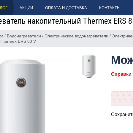
ЛОГ
АКЦИИ
ОПЛАТА И ДОСТАВКА
КОНТАКТЫ
еватель накопительный Thermex ERS 8
ог
/
Водонагреватели
/
Электрические водонагреватели
/
Электриче
Thermex ERS 80 V
Мож
Справки п
Сохраните