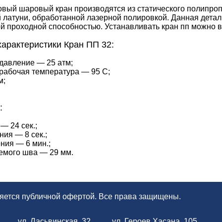
вый шаровый кран производятся из статического полипроп
латуни, обработанной лазерной полировкой. Данная деталь
й проходной способностью. Устанавливать кран пп можно 
характеристики Кран ПП 32:
давление — 25 атм;
рабочая температура — 95 С;
м;
:
— 24 сек.;
ия — 8 сек.;
ния — 6 мин.;
емого шва — 29 мм.
ляется публичной офертой. Все права защищены.
ул. Ласьвинская, 32
ул. Героев Хасана, 105