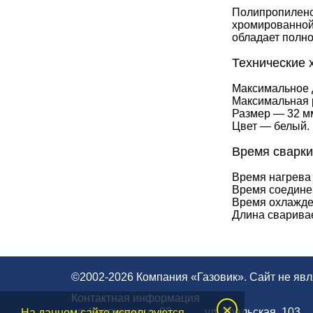
Полипропилено
хромированной 
обладает полно
Технические 
Максимальное 
Максимальная 
Размер — 32 м
Цвет — белый.
Время сварки
Время нагрева 
Время соединен
Время охлажде
Длина сварива
©2002-2026 Компания «Газовик». Сайт не яв
Контактная информация
×
ул. Карпинского, 83
ул. Уральская, 103,
На данном сайте используются