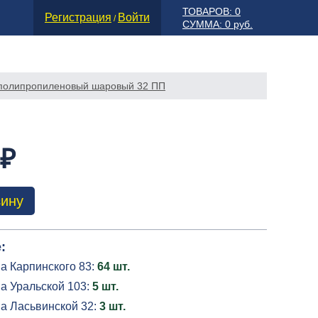
ТОВАРОВ: 0
Регистрация
Войти
/
СУММА: 0 руб.
полипропиленовый шаровый 32 ПП
 ₽
зину
:
а Карпинского 83:
64 шт.
а Уральской 103:
5 шт.
на Ласьвинской 32:
3 шт.