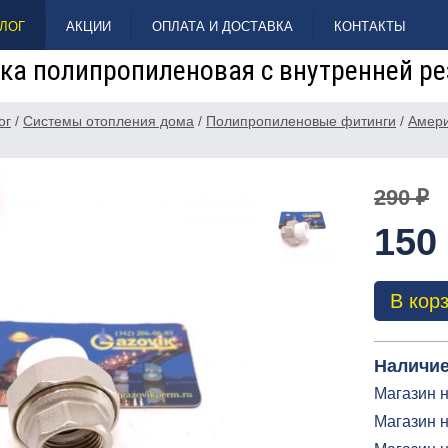
ЛОГ
АКЦИИ
ОПЛАТА И ДОСТАВКА
КОНТАКТЫ
ка полипропиленовая с внутренней ре
ог
/
Системы отопления дома
/
Полипропиленовые фитинги
/
Амери
290 ₽
150
В кор
Наличие
Магазин н
Магазин н