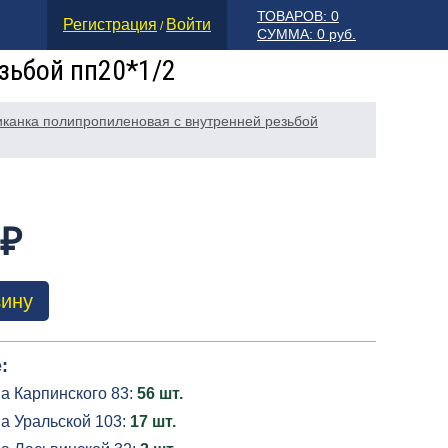
ТОВАРОВ: 0
Регистрация
Войти
/
СУММА: 0 руб.
зьбой пп20*1/2
канка полипропиленовая с внутренней резьбой
 ₽
зину
:
а Карпинского 83:
56 шт.
а Уральской 103:
17 шт.