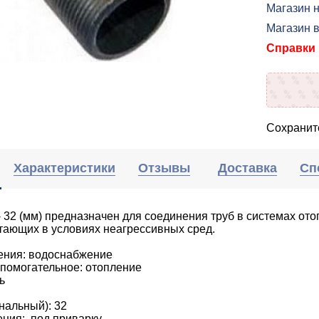
Магазин н
Магазин 
Справки п
Сохраните
Характеристики
Отзывы
Доставка
Сп
- 32 (мм) предназначен для соединения труб в системах ото
тающих в условиях неагрессивных сред.
ния: водоснабжение
помогательное: отопление
ль
нальный): 32
ения: под приварку