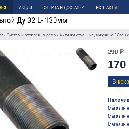
ЛОГ
АКЦИИ
ОПЛАТА И ДОСТАВКА
КОНТАКТЫ
ьной Ду 32 L- 130мм
ог
/
Системы отопления дома
/
Фитинги стальные, чугунные
/
Сгон 
290 ₽
170
В кор
Наличие
Магазин н
Магазин н
Магазин 