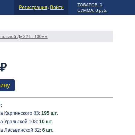
ТОВАРОВ: 0
Регистрация
Войти
/
СУММА: 0 руб.
стальной Ду 32 L- 130мм
 ₽
зину
:
а Карпинского 83:
195 шт.
а Уральской 103:
10 шт.
на Ласьвинской 32:
6 шт.