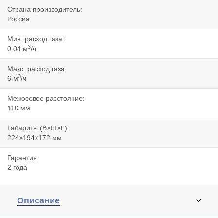
Страна производитель:
Россия
Мин. расход газа:
3
0.04 м
/ч
Макс. расход газа:
3
6 м
/ч
Межосевое расстояние:
110 мм
Габариты (В×Ш×Г):
224×194×172 мм
Гарантия:
2 года
Описание