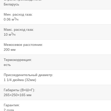
Беларусь
Мин. расход газа:
3
0.06 м
/ч
Макс. расход газа:
3
10 м
/ч
Межосевое расстояние:
200 мм
Термокоррекция:
есть
Присоединительный диаметр:
1 1/4 дюйма (32мм)
Габариты (В×Ш×Г):
265×250×165 мм
Гарантия:
2 года